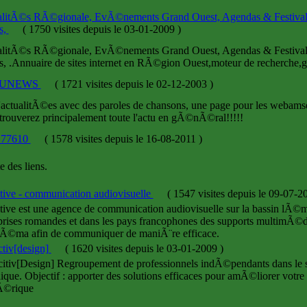
litÃ©s RÃ©gionale, EvÃ©nements Grand Ouest, Agendas & Festivals
s,
(
1750 visites
depuis le 03-01-2009
)
litÃ©s RÃ©gionale, EvÃ©nements Grand Ouest, Agendas & Festivals
s, .Annuaire de sites internet en RÃ©gion Ouest,moteur de recherche,g
TUNEWS
(
1721 visites
depuis le 02-12-2003
)
d'actualitÃ©es avec des paroles de chansons, une page pour les webamse
trouverez principalement toute l'actu en gÃ©nÃ©ral!!!!!
77610
(
1578 visites
depuis le 16-08-2011
)
e des liens.
tive - communication audiovisuelle
(
1547 visites
depuis le 09-07-2
tive est une agence de communication audiovisuelle sur la bassin lÃ©
prises romandes et dans les pays francophones des supports multimÃ©d
nÃ©ma afin de communiquer de maniÃ¨re efficace.
tiv[design]
(
1620 visites
depuis le 03-01-2009
)
itiv[Design] Regroupement de professionnels indÃ©pendants dans le s
ique. Objectif : apporter des solutions efficaces pour amÃ©liorer votr
©rique