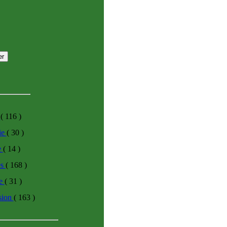
e
( 116 )
ie
( 30 )
e
( 14 )
es
( 168 )
ue
( 31 )
sion
( 163 )