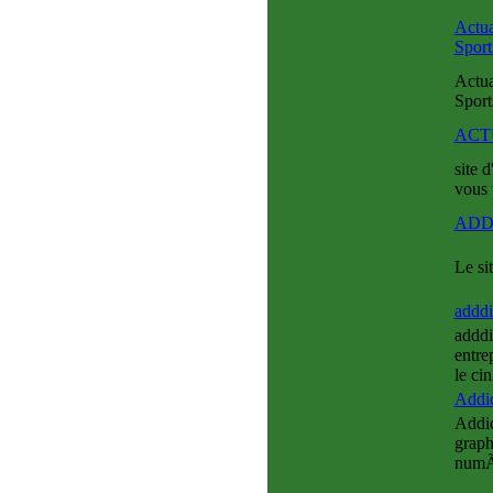
Actua
Sport
Actua
Sport
AC
site 
vous 
ADD
Le sit
adddi
adddi
entre
le ci
Addic
Addic
graph
numÃ