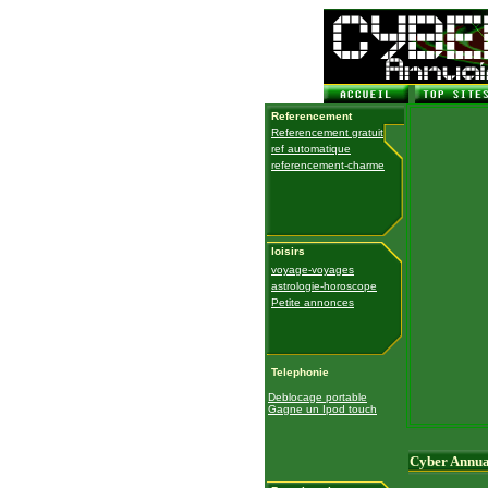
Referencement
Referencement gratuit
ref automatique
referencement-charme
loisirs
voyage-voyages
astrologie-horoscope
Petite annonces
Telephonie
Deblocage portable
Gagne un Ipod touch
Cyber Annua