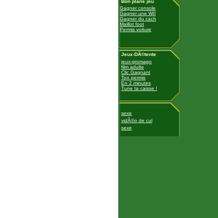
Bon plans jeu
Gagner console
Gagner une WII
Gagner du cach
Maillot foot
Permis voiture
Jeux-DÃ©tente
jeux-gromago
film adulte
Clic Gagnant
Ton permis
En 2 minutes
Tune ta caisse !
sexe
vidÃ©o de cul
sexe