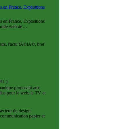
 en France, Expositions
 en France, Expositions
uide web de ...
trs, l'actu tÃ©lÃ©, bref
011
)
manique proposant aux
ias pour le web, la TV et
ecteur du design
e communication papier et