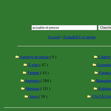
Accueil
>
ActualitÃ© et presse
Agences de presse
( 9 )
Cultur
E-zine
( 47 )
Econom
Femme
( 43 )
Financ
Journaux
( 284 )
Magazin
Musique
( 111 )
Politiq
Sport
( 59 )
TÃ©lÃ©vi