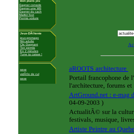
Bon plans jeu
Gagner console
Gagner une WII
Gagner du cach
Maillot foot
Permis voiture
Jeux-DÃ©tente
jeux-gromago
film adulte
Ac
Clic Gagnant
Ton permis
En 2 minutes
Tune ta caisse !
aROOTS architecture
sexe
vidÃ©o de cul
Portail francophone de l'
sexe
l'architecture, forums et
ArtGround.net : e-mag de
04-09-2003
)
ActualitÃ© sur la cultu
festivals, musique, livre
Artiste Peintre au Queb