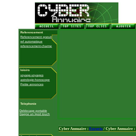
Referencement
Referencement gratuit
ref automatique
referencement-charme
loisirs
voyage-voyages
astrologie-horoscope
Petite annonces
Telephonie
Deblocage portable
Gagne un Ipod touch
Cyber Annuaire :
Favoris
/ Cyber Annuaire :