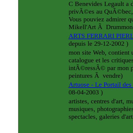
C Benevides Legault a 
privÃ©es au QuÃ©bec, a
Vous pouviez admirer qu
Mikell'Art Ã Drummon
ARTS FERRARI PIER
depuis le 29-12-2002
)
mon site Web, contient u
catalogue et les critiqu
intÃ©ressÃ© par mon pro
peintures Ã vendre)
Artuose - Le Portail des
08-04-2003
)
artistes, centres d'art, 
musiques, photographie
spectacles, galeries d'ar