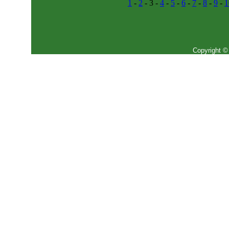
1
-
2
- 3 -
4
-
5
-
6
-
7
-
8
-
9
-
1
Copyright ©