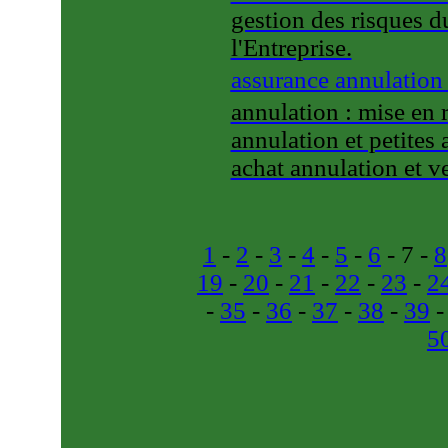
gestion des risques du
l'Entreprise.
assurance annulatio
annulation : mise en 
annulation et petites
achat annulation et v
1
-
2
-
3
-
4
-
5
-
6
- 7 -
8
19
-
20
-
21
-
22
-
23
-
2
-
35
-
36
-
37
-
38
-
39
5