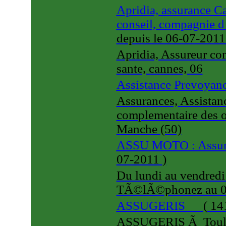
Apridia, assurance Ca
conseil, compagnie d
depuis le 06-07-201
Apridia, Assureur con
sante, cannes, 06
Assistance Prevoyan
Assurances, Assistance
complementaire des or
Manche (50)
ASSU MOTO : Assur
07-2011
)
Du lundi au vendredi
TÃ©lÃ©phonez au 01
ASSUGERIS
(
141
ASSUGERIS Ã Toulon: