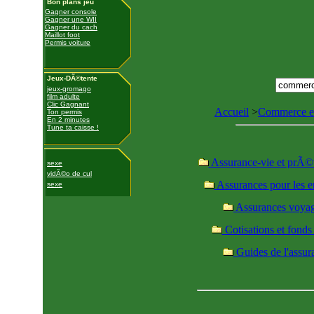
Bon plans jeu
Gagner console
Gagner une WII
Gagner du cach
Maillot foot
Permis voiture
Jeux-DÃ©tente
jeux-gromago
film adulte
Clic Gagnant
Accueil
>
Commerce e
Ton permis
En 2 minutes
Tune ta caisse !
Assurance-vie et prÃ
sexe
vidÃ©o de cul
Assurances pour les e
sexe
Assurances voya
Cotisations et fonds
Guides de l'assu