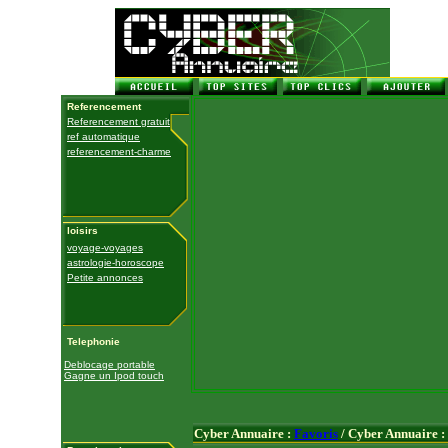
Referencement
Referencement gratuit
ref automatique
referencement-charme
loisirs
voyage-voyages
astrologie-horoscope
Petite annonces
Telephonie
Deblocage portable
Gagne un Ipod touch
Cyber Annuaire :
Favoris
/ Cyber Annuaire :