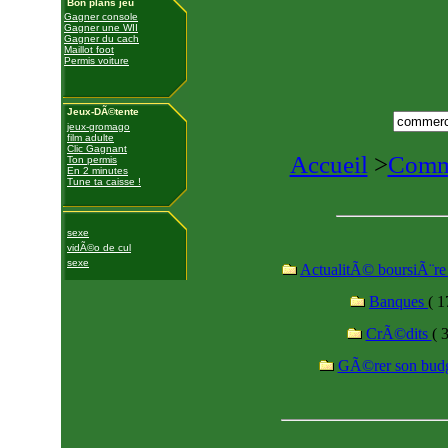
Bon plans jeu
Gagner console
Gagner une WII
Gagner du cach
Maillot foot
Permis voiture
Jeux-DÃ©tente
jeux-gromago
film adulte
Clic Gagnant
Accueil
>
Comme
Ton permis
En 2 minutes
Tune ta caisse !
sexe
vidÃ©o de cul
sexe
ActualitÃ© boursiÃ¨re 
Banques
( 1
CrÃ©dits
( 
GÃ©rer son bud