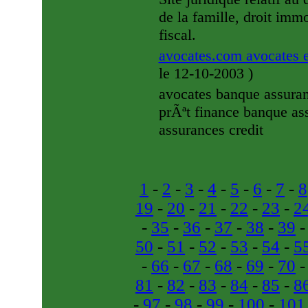
de la famille, droit im
fiscal.
avocates.com avocates 
le 12-10-2003
)
avocates banque assuran
prÃªt finance banque as
assurances credit
1
-
2
-
3
-
4
-
5
-
6
-
7
-
8
19
-
20
-
21
-
22
-
23
-
2
-
35
-
36
-
37
-
38
-
39
50
-
51
-
52
-
53
-
54
-
5
-
66
-
67
-
68
-
69
-
70
81
-
82
-
83
-
84
-
85
-
8
-
97
-
98
-
99
-
100
-
101