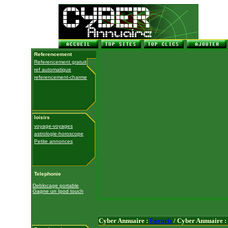
Referencement
Referencement gratuit
ref automatique
referencement-charme
loisirs
voyage-voyages
astrologie-horoscope
Petite annonces
Telephonie
Deblocage portable
Gagne un Ipod touch
Cyber Annuaire :
Favoris
/ Cyber Annuaire :