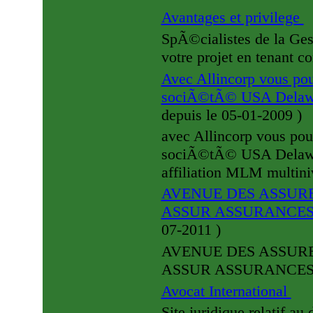
Avantages et privilege
SpÃ©cialistes de la Ges
votre projet en tenant c
Avec Allincorp vous pou
sociÃ©tÃ© USA Delawa
depuis le 05-01-2009
)
avec Allincorp vous pou
sociÃ©tÃ© USA Delawar
affiliation MLM multin
AVENUE DES ASSUR
ASSUR ASSURANCE
07-2011
)
AVENUE DES ASSUR
ASSUR ASSURANCE
Avocat International
Site juridique relatif au