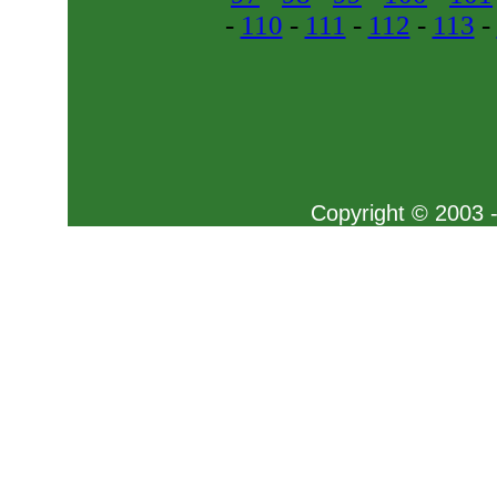
-
110
-
111
-
112
-
113
-
Copyright © 2003 