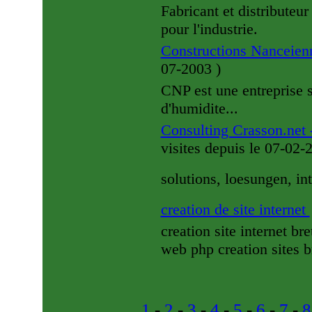
Fabricant et distributeur
pour l'industrie.
Constructions Nanceien
07-2003
)
CNP est une entreprise
d'humidite...
Consulting Crasson.net 
visites
depuis le 07-02
solutions, loesungen, in
creation de site internet
creation site internet br
web php creation sites b
1
-
2
-
3
-
4
-
5
-
6
-
7
-
8