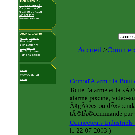
Bon plans jeu
Gagner console
Gagner une WII
Gagner du cach
Maillot foot
Permis voiture
Jeux-DÃ©tente
jeux-gromago
film adulte
Clic Gagnant
Accueil
>
Commerc
Ton permis
En 2 minutes
Tune ta caisse !
sexe
vidÃ©o de cul
Comod'Alarm : la Bout
sexe
Toute l'alarme et la sÃ
alarme piscine, video-su
Ã¢gÃ©es ou dÃ©pendant
tÃ©lÃ©commande par G
Connecteurs Industriels
le 22-07-2003
)