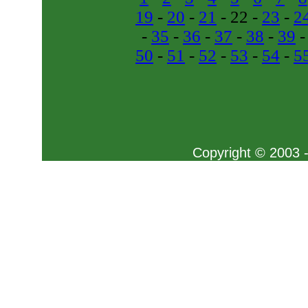
19
-
20
-
21
- 22 -
23
-
2
-
35
-
36
-
37
-
38
-
39
50
-
51
-
52
-
53
-
54
-
5
Copyright © 2003 