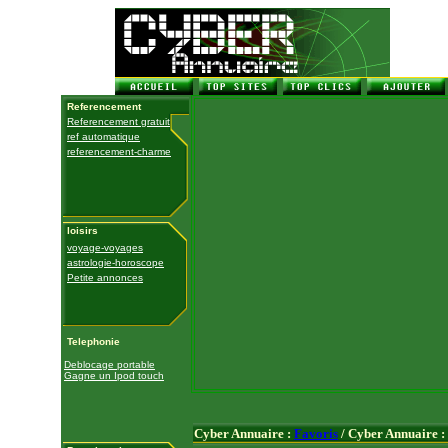
Referencement
Referencement gratuit
ref automatique
referencement-charme
loisirs
voyage-voyages
astrologie-horoscope
Petite annonces
Telephonie
Deblocage portable
Gagne un Ipod touch
Cyber Annuaire :
Favoris
/ Cyber Annuaire :