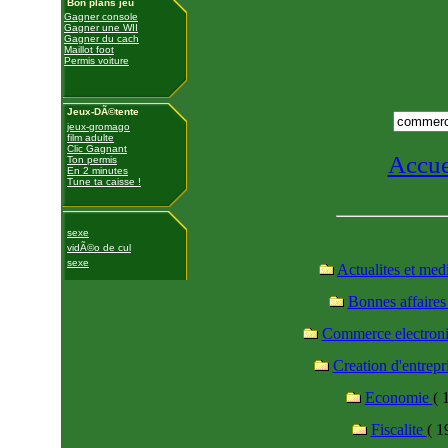
Bon plans jeu
Gagner console
Gagner une WII
Gagner du cach
Maillot foot
Permis voiture
Jeux-DÃ©tente
jeux-gromago
film adulte
Clic Gagnant
Accue
Ton permis
En 2 minutes
Tune ta caisse !
sexe
vidÃ©o de cul
sexe
Actualites et med
Bonnes affaire
Commerce electron
Creation d'entrepr
Economie
( 
Fiscalite
( 1