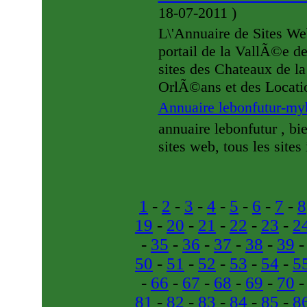
18-07-2011
)
L\'Annuaire de Sites Web
portail de la VallÃ©e d
sites des Chateaux de 
OrlÃ©ans et des Locati
Annuaire lebonfutur-m
annuaire lebonfutur , b
sites web, tous les site
1
-
2
-
3
-
4
-
5
-
6
-
7
-
8
19
-
20
-
21
-
22
-
23
-
2
-
35
-
36
-
37
-
38
-
39
50
-
51
-
52
-
53
-
54
-
5
-
66
-
67
-
68
-
69
-
70
81
-
82
-
83
-
84
-
85
-
8