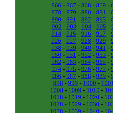
866
-
867
-
868
-
869
-
878
-
879
-
880
-
881
-
890
-
891
-
892
-
893
-
902
-
903
-
904
-
905
-
914
-
915
-
916
-
917
-
926
-
927
-
928
-
929
-
938
-
939
-
940
-
941
-
950
-
951
-
952
-
953
-
962
-
963
-
964
-
965
-
974
-
975
-
976
-
977
-
986
-
987
-
988
-
989
-
998
-
999
-
1000
-
100
1008
-
1009
-
1010
-
10
1018
-
1019
-
1020
-
10
1028
-
1029
-
1030
-
10
1038
-
1039
-
1040
-
10