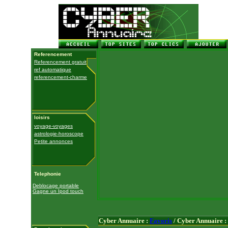
Referencement
Referencement gratuit
ref automatique
referencement-charme
loisirs
voyage-voyages
astrologie-horoscope
Petite annonces
Telephonie
Deblocage portable
Gagne un Ipod touch
Cyber Annuaire :
Favoris
/ Cyber Annuaire :