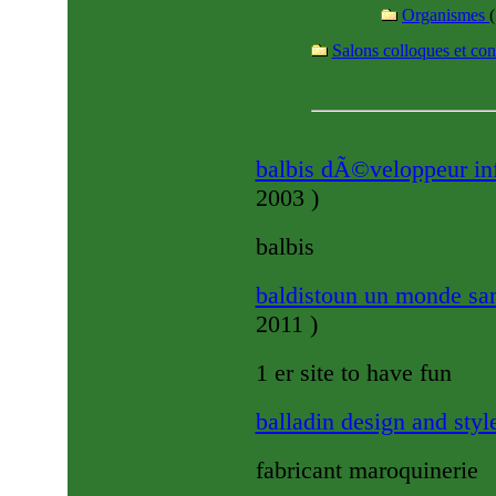
Organismes
(
Salons colloques et co
balbis dÃ©veloppeur in
2003
)
balbis
baldistoun un monde sa
2011
)
1 er site to have fun
balladin design and sty
fabricant maroquinerie