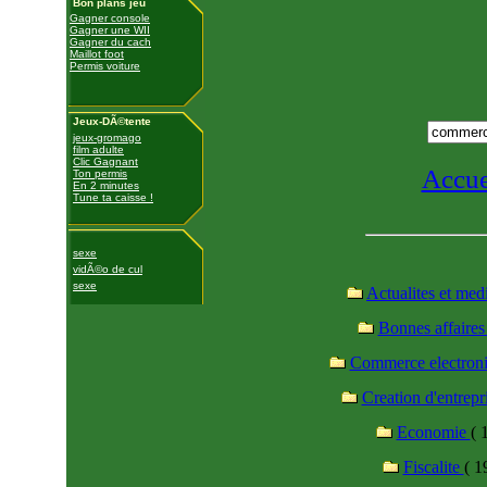
Bon plans jeu
Gagner console
Gagner une WII
Gagner du cach
Maillot foot
Permis voiture
Jeux-DÃ©tente
jeux-gromago
film adulte
Clic Gagnant
Accue
Ton permis
En 2 minutes
Tune ta caisse !
sexe
vidÃ©o de cul
sexe
Actualites et med
Bonnes affaire
Commerce electron
Creation d'entrepr
Economie
( 
Fiscalite
( 1