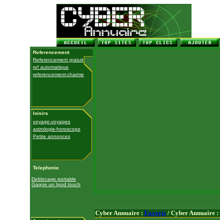
Referencement
Referencement gratuit
ref automatique
referencement-charme
loisirs
voyage-voyages
astrologie-horoscope
Petite annonces
Telephonie
Deblocage portable
Gagne un Ipod touch
Cyber Annuaire :
Favoris
/ Cyber Annuaire :