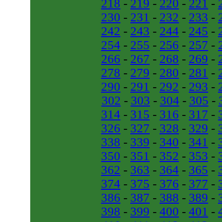
218
-
219
-
220
-
221
-
230
-
231
-
232
-
233
-
242
-
243
-
244
-
245
-
254
-
255
-
256
-
257
-
266
-
267
-
268
-
269
-
278
-
279
-
280
-
281
-
290
-
291
-
292
-
293
-
302
-
303
-
304
-
305
-
314
-
315
-
316
-
317
-
326
-
327
-
328
-
329
-
338
-
339
-
340
-
341
-
350
-
351
-
352
-
353
-
362
-
363
-
364
-
365
-
374
-
375
-
376
-
377
-
386
-
387
-
388
-
389
-
398
-
399
-
400
-
401
-