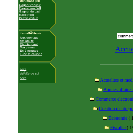
Bon plans jeu
Gagner console
Gagner une WII
Gagner du cach
Maillot foot
Permis voiture
Jeux-DÃ©tente
jeux-gromago
film adulte
Clic Gagnant
Accue
Ton permis
En 2 minutes
Tune ta caisse !
sexe
vidÃ©o de cul
sexe
Actualites et med
Bonnes affaire
Commerce electron
Creation d'entrepr
Economie
( 
Fiscalite
( 1