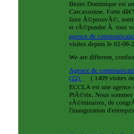
Bezes Dominique est u
Carcassonne. Forte dâ€
faire Ã©prouvÃ©, notre
et rÃ©pondre Ã tous vo
agence de communicati
visites
depuis le 02-08-
We are different, conf
Agence de communicat
(22)
(
1409 visites
de
ECCLA est une agence
PlÃ©rin. Nous sommes s
sÃ©minaires, de congrÃ¨
l'inauguration d'entrepri