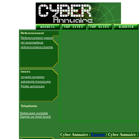
Referencement
Referencement gratuit
ref automatique
referencement-charme
loisirs
voyage-voyages
astrologie-horoscope
Petite annonces
Telephonie
Deblocage portable
Gagne un Ipod touch
Cyber Annuaire :
Favoris
/ Cyber Annuaire :