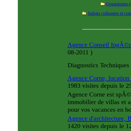
Organismes
(
Salons colloques et co
Agence Conseil IngÃ©n
08-2011
)
Diagnostics Techniques
Agence Corne, location 
1983 visites
depuis le 
Agence Corne est spÃ©ci
immobilier de villas et 
pour vos vacances en bor
Agence d'architecture,
1420 visites
depuis le 