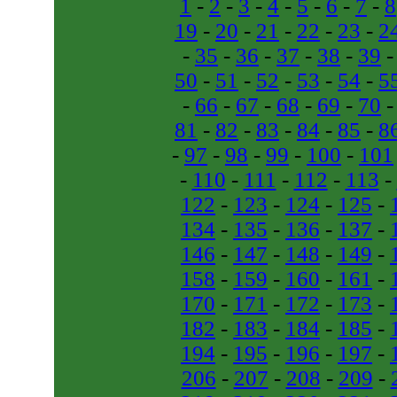
1
-
2
-
3
-
4
-
5
-
6
-
7
-
8
19
-
20
-
21
-
22
-
23
-
2
-
35
-
36
-
37
-
38
-
39
50
-
51
-
52
-
53
-
54
-
5
-
66
-
67
-
68
-
69
-
70
81
-
82
-
83
-
84
-
85
-
8
-
97
-
98
-
99
-
100
-
101
-
110
-
111
-
112
-
113
-
122
-
123
-
124
-
125
-
134
-
135
-
136
-
137
-
146
-
147
-
148
-
149
-
158
-
159
-
160
-
161
-
170
-
171
-
172
-
173
-
182
-
183
-
184
-
185
-
194
-
195
-
196
-
197
-
206
-
207
-
208
-
209
-