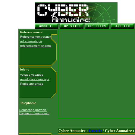
Referencement
Referencement gratuit
ref automatique
referencement-charme
loisirs
voyage-voyages
astrologie-horoscope
Petite annonces
Telephonie
Deblocage portable
Gagne un Ipod touch
Cyber Annuaire :
Favoris
/ Cyber Annuaire :