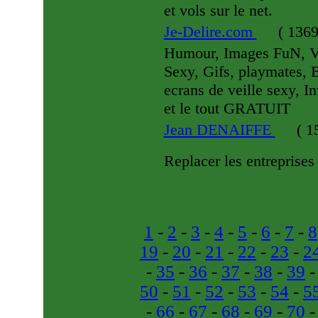
et vols sur le net.
Je-Delire.com
(
1369
Humour, Images FuN, V
Sexy, Gifs, playmates, 
ecrans de veille sexy, I
et le tout GRATUIT
Jean DENAIFFE
(
15
Replacer les entreprises
1
-
2
-
3
-
4
-
5
-
6
-
7
-
8
19
-
20
-
21
-
22
-
23
-
2
-
35
-
36
-
37
-
38
-
39
50
-
51
-
52
-
53
-
54
-
5
-
66
-
67
-
68
-
69
-
70