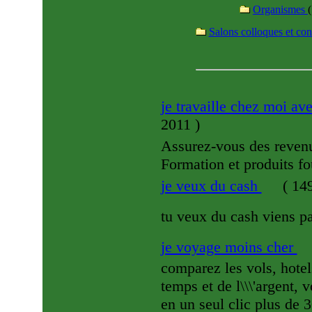
Organismes
(
Salons colloques et co
je travaille chez moi a
2011
)
Assurez-vous des revenu
Formation et produits fou
je veux du cash
(
149
tu veux du cash viens pa
je voyage moins cher
comparez les vols, hotel
temps et de l\\\'argent, 
en un seul clic plus de 