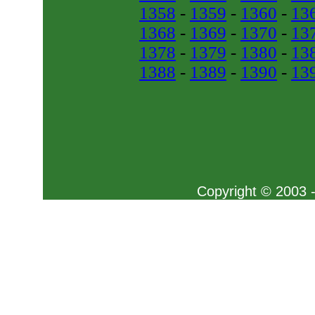
1358
-
1359
-
1360
-
13
1368
-
1369
-
1370
-
13
1378
-
1379
-
1380
-
13
1388
-
1389
-
1390
-
13
Copyright © 2003 