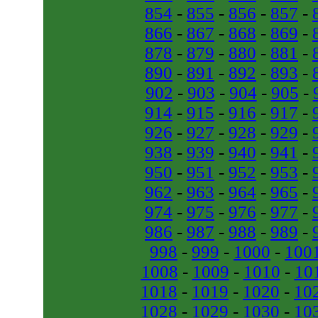
854
-
855
-
856
-
857
-
866
-
867
-
868
-
869
-
878
-
879
-
880
-
881
-
890
-
891
-
892
-
893
-
902
-
903
-
904
-
905
-
914
-
915
-
916
-
917
-
926
-
927
-
928
-
929
-
938
-
939
-
940
-
941
-
950
-
951
-
952
-
953
-
962
-
963
-
964
-
965
-
974
-
975
-
976
-
977
-
986
-
987
-
988
-
989
-
998
-
999
-
1000
-
100
1008
-
1009
-
1010
-
10
1018
-
1019
-
1020
-
10
1028
-
1029
-
1030
-
10