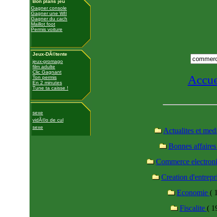
Bon plans jeu
Gagner console
Gagner une WII
Gagner du cach
Maillot foot
Permis voiture
Jeux-DÃ©tente
jeux-gromago
film adulte
Clic Gagnant
Accue
Ton permis
En 2 minutes
Tune ta caisse !
sexe
vidÃ©o de cul
sexe
Actualites et med
Bonnes affaire
Commerce electron
Creation d'entrepr
Economie
( 
Fiscalite
( 1