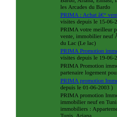
Bardo, Ariana, Ennasr, 
les Arcades du Bardo
PRIMA : Achat â€“ vent
visites
depuis le 15-06
PRIMA votre meilleur pa
vente, immobilier neuf 
du Lac (Le lac)
PRIMA Promotion immob
visites
depuis le 19-06
PRIMA Promotion immobi
partenaire logement pou
PRIMA promotion Immob
depuis le 01-06-2003
)
PRIMA promotion Immobi
immobilier neuf en Tuni
immobiliers : Appartem
Tunis, Ariana