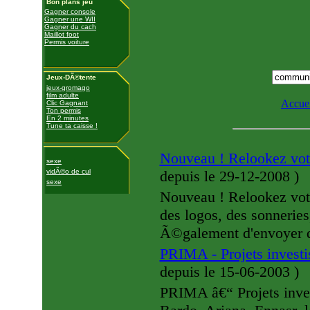
Bon plans jeu
Gagner console
Gagner une WII
Gagner du cach
Maillot foot
Permis voiture
Jeux-DÃ©tente
jeux-gromago
film adulte
Accuei
Clic Gagnant
Ton permis
En 2 minutes
Tune ta caisse !
Nouveau ! Relookez votr
sexe
vidÃ©o de cul
depuis le 29-12-2008
)
sexe
Nouveau ! Relookez vot
des logos, des sonnerie
Ã©galement d'envoyer d
PRIMA - Projets invest
depuis le 15-06-2003
)
PRIMA â€“ Projets inves