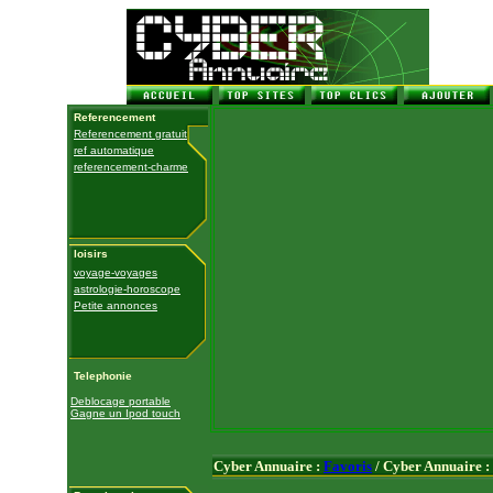
Referencement
Referencement gratuit
ref automatique
referencement-charme
loisirs
voyage-voyages
astrologie-horoscope
Petite annonces
Telephonie
Deblocage portable
Gagne un Ipod touch
Cyber Annuaire :
Favoris
/ Cyber Annuaire :