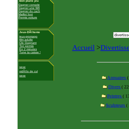
Bon plans jeu
Gagner console
Gagner une WII
Gagner du cach
Maillot foot
Permis voiture
Jeux-DÃ©tente
jeux-gromago
film adulte
Clic Gagnant
Accueil
>
Divertis
Ton permis
En 2 minutes
Tune ta caisse !
sexe
vidÃ©o de cul
sexe
Annuaires
(
Divers
( 22
Peintres
( 1
Sculpteurs
(