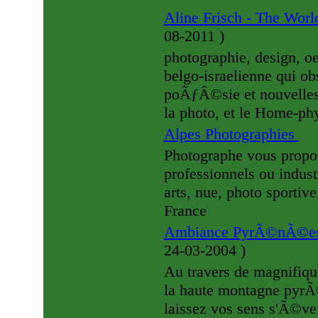
Aline Frisch - The Worl
08-2011
)
photographie, design, oeu
belgo-israelienne qui obs
poÃƒÂ©sie et nouvelles. E
la photo, et le Home-ph
Alpes Photographies
Photographe vous propos
professionnels ou indust
arts, nue, photo sportiv
France
Ambiance PyrÃ©nÃ©es
24-03-2004
)
Au travers de magnifiqu
la haute montagne pyrÃ
laissez vos sens s'Ã©ve