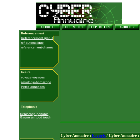
Referencement
Referencement gratuit
ref automatique
referencement-charme
loisirs
voyage-voyages
astrologie-horoscope
Petite annonces
Telephonie
Deblocage portable
Gagne un Ipod touch
Cyber Annuaire :
Favoris
/ Cyber Annuaire :