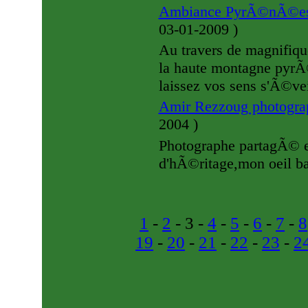
Ambiance PyrÃ©nÃ©es
03-01-2009
)
Au travers de magnifiqu
la haute montagne pyrÃ
laissez vos sens s'Ã©ve
Amir Rezzoug photograp
2004
)
Photographe partagÃ© en
d'hÃ©ritage,mon oeil bal
1
-
2
- 3 -
4
-
5
-
6
-
7
-
8
19
-
20
-
21
-
22
-
23
-
2