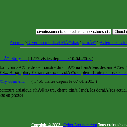
Accueil
>
Divertissements et MÃ©dias
>
CinÃ©
>
Acteurs et actri
unÃ¨s Story
(
1277 visites
depuis le 10-04-2003
)
 tout connaÃ®tre de ce monstre du cinÃ©ma franÃ§ais des annÃ©es
... Biographie, Extraits audio et vidÃ©o et plein d'autres choses enc
©ry doumenc
(
1466 visites
depuis le 07-01-2003
)
arcours artistique (thÃ©Ã¢tre, chant, cinÃ©ma), les derniÃ¨res actuali
rts en photos
Copyright © 2003 -
Cyber-Annuaire.com
Tous droits réser