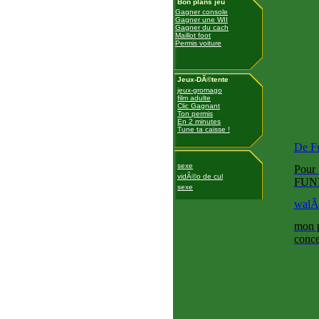
Bon plans jeu
Gagner console
Gagner une WII
Gagner du cach
Maillot foot
Permis voiture
Jeux-DÃ©tente
jeux-gromago
film adulte
Clic Gagnant
Ton permis
En 2 minutes
Tune ta caisse !
De F
sexe
Pour
vidÃ©o de cul
FUNES
sexe
walÃ
mon p
conce