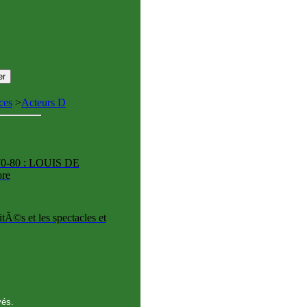
ces
>
Acteurs D
 70-80 : LOUIS DE
ore
tÃ©s et les spectacles et
vés.