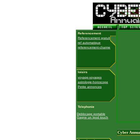
Referencement
Referencement gratuit
ref automatique
referencement-charme
loisirs
voyage-voyages
astrologie-horoscope
Petite annonces
Telephonie
Deblocage portable
Gagne un Ipod touch
Cyber Annua