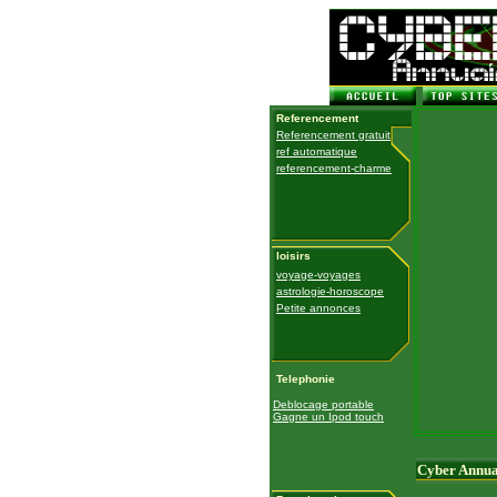
Referencement
Referencement gratuit
ref automatique
referencement-charme
loisirs
voyage-voyages
astrologie-horoscope
Petite annonces
Telephonie
Deblocage portable
Gagne un Ipod touch
Cyber Annua