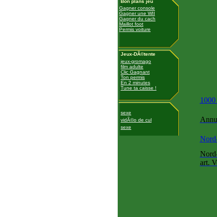
Bon plans jeu
Gagner console
Gagner une WII
Gagner du cach
Maillot foot
Permis voiture
Jeux-DÃ©tente
jeux-gromago
film adulte
Clic Gagnant
Ton permis
En 2 minutes
Tune ta caisse !
1000
sexe
Annua
vidÃ©o de cul
sexe
Nord
Nord
art. 