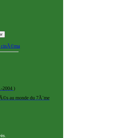
u cinÃ©ma
01-2004
)
diÃ©s au monde du 7Ã¨me
vés.