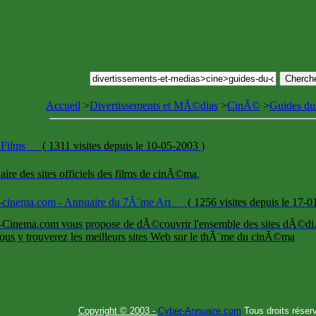
Accueil
>
Divertissements et MÃ©dias
>
CinÃ©
>
Guides d
 Films
(
1311 visites
depuis le 10-05-2003
)
ire des sites officiels des films de cinÃ©ma.
-cinema.com - Annuaire du 7Ã¨me Art
(
1256 visites
depuis le 17-
-Cinema.com vous propose de dÃ©couvrir l'ensemble des sites dÃ©
Vous y trouverez les meilleurs sites Web sur le thÃ¨me du cinÃ©ma
Copyright © 2003 -
Cyber-Annuaire.com
Tous droits réser