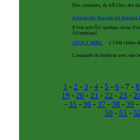
Des conneries, du dÃ©lire, des bl
Arrache-toi: Raconte tes histoires l
Il t'est arrivÃ© quelque chose d'ex
Ã©motions!
ATOUT RIRE
(
1504 visites
d
L'annuaire du bonheur avec une bel
1
-
2
-
3
-
4
-
5
-
6
- 7 -
8
19
-
20
-
21
-
22
-
23
-
2
-
35
-
36
-
37
-
38
-
39
50
-
51
-
5