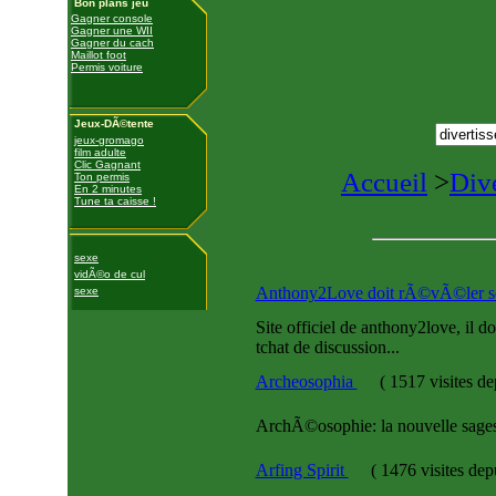
Bon plans jeu
Gagner console
Gagner une WII
Gagner du cach
Maillot foot
Permis voiture
Jeux-DÃ©tente
jeux-gromago
film adulte
Clic Gagnant
Accueil
>
Div
Ton permis
En 2 minutes
Tune ta caisse !
sexe
vidÃ©o de cul
Anthony2Love doit rÃ©vÃ©ler s
sexe
Site officiel de anthony2love, il
tchat de discussion...
Archeosophia
(
1517 visites
de
ArchÃ©osophie: la nouvelle sages
Arfing Spirit
(
1476 visites
dep