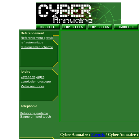
Referencement
Referencement gratuit
ref automatique
referencement-charme
loisirs
voyage-voyages
astrologie-horoscope
Petite annonces
Telephonie
Deblocage portable
Gagne un Ipod touch
Cyber Annuaire :
Favoris
/ Cyber Annuaire :