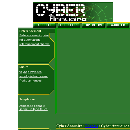
Referencement
Referencement gratuit
ref automatique
referencement-charme
loisirs
voyage-voyages
astrologie-horoscope
Petite annonces
Telephonie
Deblocage portable
Gagne un Ipod touch
Cyber Annuaire :
Favoris
/ Cyber Annuaire :