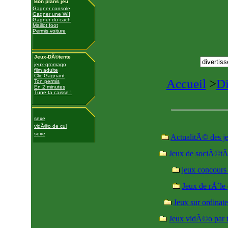
Bon plans jeu
Gagner console
Gagner une WII
Gagner du cach
Maillot foot
Permis voiture
Jeux-DÃ©tente
jeux-gromago
film adulte
Clic Gagnant
Accueil
>
Di
Ton permis
En 2 minutes
Tune ta caisse !
sexe
vidÃ©o de cul
sexe
ActualitÃ© des j
Jeux de sociÃ©
jeux concour
Jeux de rÃ´le
Jeux sur ordinat
Jeux vidÃ©o par t