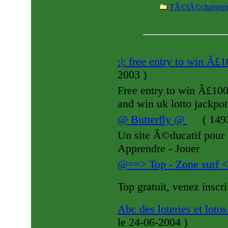
TÃ©lÃ©chargem
:|: free entry to win Â£
2003
)
Free entry to win Â£1
and win uk lotto jackpo
@ Butterfly @
(
1493
Un site Ã©ducatif pour 
Apprendre - Jouer
@==> Top - Zone surf
Top gratuit, venez inscrir
Abc des loteries et loto
le 24-06-2004
)