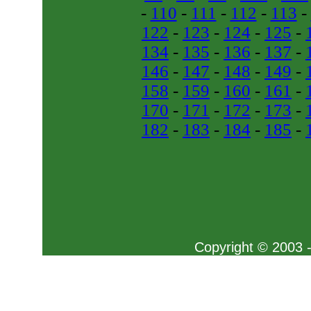
-
110
-
111
-
112
-
113
-
122
-
123
-
124
-
125
-
134
-
135
-
136
-
137
-
146
-
147
-
148
-
149
-
158
-
159
-
160
-
161
-
170
-
171
-
172
-
173
-
182
-
183
-
184
-
185
-
Copyright © 2003 