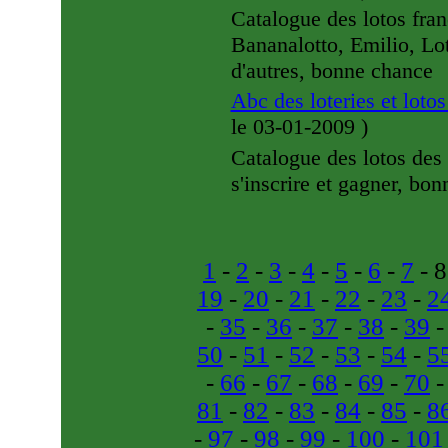
Catalogue des lotos fran
Bananalotto, Emilio, Lot
d'autres, bonne chance
Abc des loteries et loto
le 03-01-2009
)
Catalogue des lotos des 
s'inscrire et gagner, bon
1
-
2
-
3
-
4
-
5
-
6
-
7
- 8
19
-
20
-
21
-
22
-
23
-
2
-
35
-
36
-
37
-
38
-
39
50
-
51
-
52
-
53
-
54
-
5
-
66
-
67
-
68
-
69
-
70
81
-
82
-
83
-
84
-
85
-
8
-
97
-
98
-
99
-
100
-
101