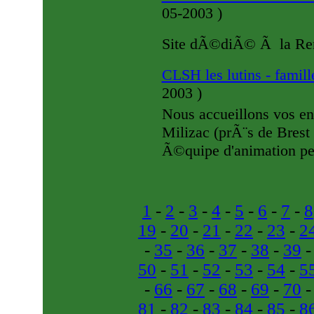
05-2003
)
Site dÃ©diÃ© Ã la Ren
CLSH les lutins - famill
2003
)
Nous accueillons vos en
Milizac (prÃ¨s de Brest 
Ã©quipe d'animation peu
1
-
2
-
3
-
4
-
5
-
6
-
7
-
8
19
-
20
-
21
-
22
-
23
-
2
-
35
-
36
-
37
-
38
-
39
50
-
51
-
52
-
53
-
54
-
5
-
66
-
67
-
68
-
69
-
70
81
-
82
-
83
-
84
-
85
-
8