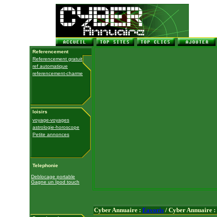
Referencement
Referencement gratuit
ref automatique
referencement-charme
loisirs
voyage-voyages
astrologie-horoscope
Petite annonces
Telephonie
Deblocage portable
Gagne un Ipod touch
Cyber Annuaire :
Favoris
/ Cyber Annuaire :