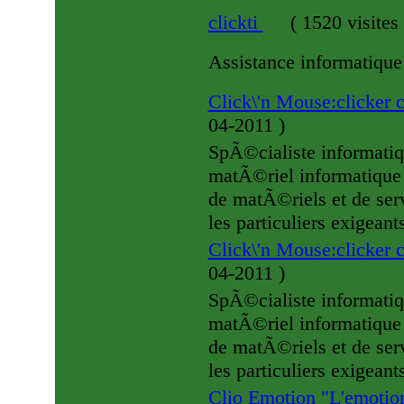
clickti
(
1520 visites
Assistance informatiqu
Click\'n Mouse:clicker 
04-2011
)
SpÃ©cialiste informatiqu
matÃ©riel informatique 
de matÃ©riels et de serv
les particuliers exigeant
Click\'n Mouse:clicker 
04-2011
)
SpÃ©cialiste informatiqu
matÃ©riel informatique 
de matÃ©riels et de serv
les particuliers exigeant
Clio Emotion "L'emotion