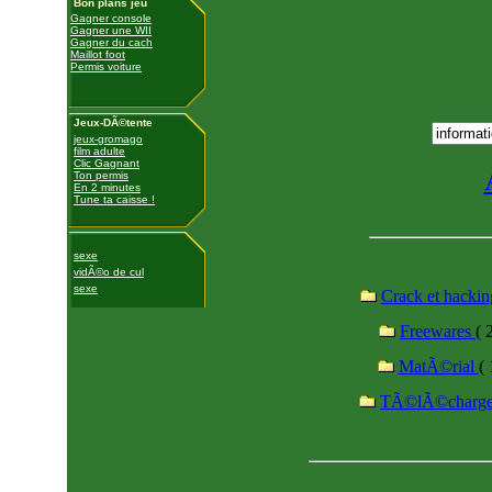
Bon plans jeu
Gagner console
Gagner une WII
Gagner du cach
Maillot foot
Permis voiture
Jeux-DÃ©tente
jeux-gromago
film adulte
Clic Gagnant
Ton permis
En 2 minutes
Tune ta caisse !
sexe
vidÃ©o de cul
sexe
Crack et hacki
Freewares
( 
MatÃ©rial
( 
TÃ©lÃ©charg