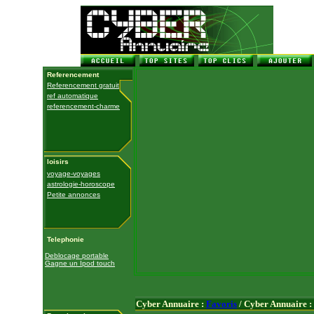
Referencement
Referencement gratuit
ref automatique
referencement-charme
loisirs
voyage-voyages
astrologie-horoscope
Petite annonces
Telephonie
Deblocage portable
Gagne un Ipod touch
Cyber Annuaire :
Favoris
/ Cyber Annuaire :