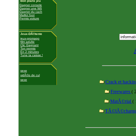
Bon plans jeu
Gagner console
Gagner une WII
Gagner du cach
Maillot foot
Permis voiture
Jeux-DÃ©tente
jeux-gromago
film adulte
Clic Gagnant
Ton permis
En 2 minutes
Tune ta caisse !
sexe
vidÃ©o de cul
sexe
Crack et hacki
Freewares
( 
MatÃ©rial
( 
TÃ©lÃ©charg