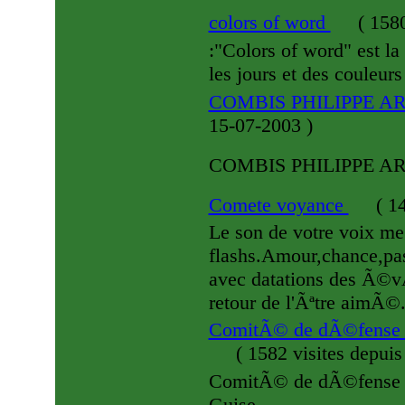
colors of word
(
1580
:"Colors of word" est la 
les jours et des couleurs
COMBIS PHILIPPE A
15-07-2003
)
COMBIS PHILIPPE A
Comete voyance
(
14
Le son de votre voix me 
flashs.Amour,chance,p
avec datations des Ã©
retour de l'Ãªtre aimÃ©
ComitÃ© de dÃ©fense con
(
1582 visites
depuis
ComitÃ© de dÃ©fense con
Guise.