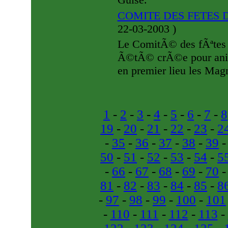
COMITE DES FETE
22-03-2003
)
Le ComitÃ© des fÃªte
Ã©tÃ© crÃ©e pour animÃ
en premier lieu les Ma
1
-
2
-
3
-
4
-
5
-
6
-
7
-
8
19
-
20
-
21
-
22
-
23
-
2
-
35
-
36
-
37
-
38
-
39
50
-
51
-
52
-
53
-
54
-
5
-
66
-
67
-
68
-
69
-
70
81
-
82
-
83
-
84
-
85
-
8
-
97
-
98
-
99
-
100
-
101
-
110
-
111
-
112
-
113
-