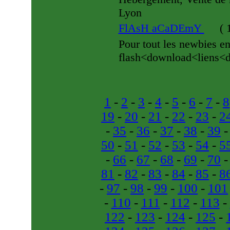
Lyon
FlAsH aCaDEmY
(
1
Pour tout les newbies en
flash<download<liens<demo
1
-
2
-
3
-
4
-
5
-
6
-
7
-
8
19
-
20
-
21
-
22
-
23
-
2
-
35
-
36
-
37
-
38
-
39
50
-
51
-
52
-
53
-
54
-
5
-
66
-
67
-
68
-
69
-
70
81
-
82
-
83
-
84
-
85
-
8
-
97
-
98
-
99
-
100
-
101
-
110
-
111
-
112
-
113
-
122
-
123
-
124
-
125
-