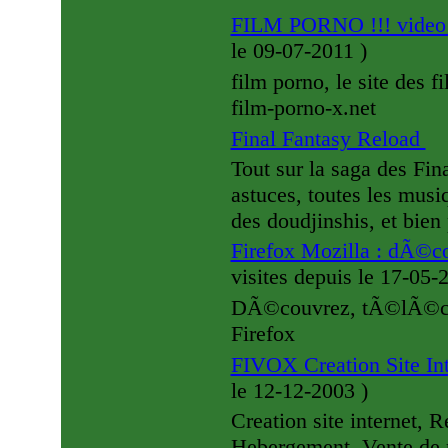
FILM PORNO !!! video 
le 09-07-2011
)
film porno, le site des
film-porno-x.net
Final Fantasy Reload
Tout sur la saga des Fin
astuces, toutes les mus
des doudjinshis, et bien
Firefox Mozilla : dÃ©co
visites
depuis le 17-05-
DÃ©couvrez, tÃ©lÃ©charg
Firefox
FIVOX Creation Site In
le 12-12-2003
)
Creation site internet, 
Hebergement, Vente de