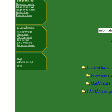
Bon plans jeu
Gagner console
Gagner une WII
Gagner du cach
Maillot foot
Permis voiture
Jeux-DÃ©tente
jeux-gromago
film adulte
Clic Gagnant
Ton permis
En 2 minutes
Tune ta caisse !
sexe
vidÃ©o de cul
sexe
Crack et hacki
Freewares
( 
MatÃ©rial
( 
TÃ©lÃ©charg