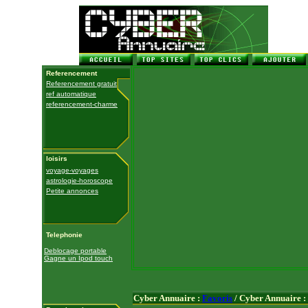
Referencement
Referencement gratuit
ref automatique
referencement-charme
loisirs
voyage-voyages
astrologie-horoscope
Petite annonces
Telephonie
Deblocage portable
Gagne un Ipod touch
Cyber Annuaire :
Favoris
/ Cyber Annuaire :