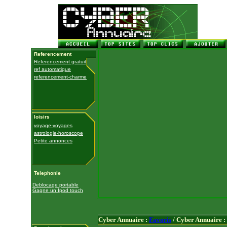
Referencement
Referencement gratuit
ref automatique
referencement-charme
loisirs
voyage-voyages
astrologie-horoscope
Petite annonces
Telephonie
Deblocage portable
Gagne un Ipod touch
Cyber Annuaire :
Favoris
/ Cyber Annuaire :