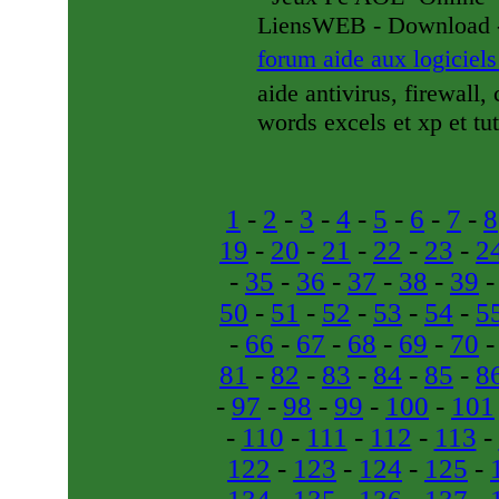
LiensWEB - Download 
forum aide aux logiciel
aide antivirus, firewall
words excels et xp et tut
1
-
2
-
3
-
4
-
5
-
6
-
7
-
8
19
-
20
-
21
-
22
-
23
-
2
-
35
-
36
-
37
-
38
-
39
50
-
51
-
52
-
53
-
54
-
5
-
66
-
67
-
68
-
69
-
70
81
-
82
-
83
-
84
-
85
-
8
-
97
-
98
-
99
-
100
-
101
-
110
-
111
-
112
-
113
-
122
-
123
-
124
-
125
-