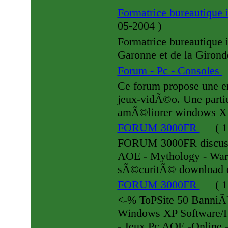
Formatrice bureautiqu
05-2004
)
Formatrice bureautique
Garonne et de la Girond
Forum - Pc - Consoles
Ce forum propose une en
jeux-vidÃ©o. Une partie
amÃ©liorer windows X
FORUM 3000FR
(
1
FORUM 3000FR discuss
AOE - Mythology - Warc
sÃ©curitÃ© download 
FORUM 3000FR
(
1
<-% ToPSite 50 BanniÃ¨
Windows XP Software/H
- Jeux Pc AOE -Online - 