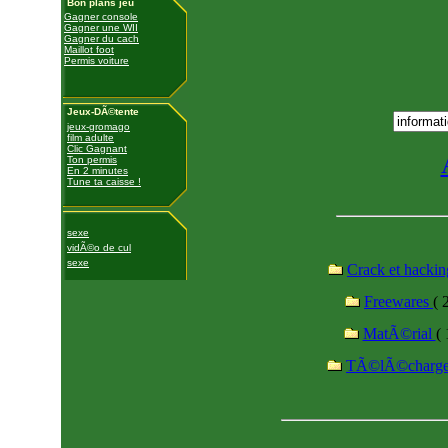
Bon plans jeu
Gagner console
Gagner une WII
Gagner du cach
Maillot foot
Permis voiture
Jeux-DÃ©tente
jeux-gromago
film adulte
Clic Gagnant
Ton permis
En 2 minutes
Tune ta caisse !
sexe
vidÃ©o de cul
sexe
Crack et hacki
Freewares
( 
MatÃ©rial
( 
TÃ©lÃ©charg