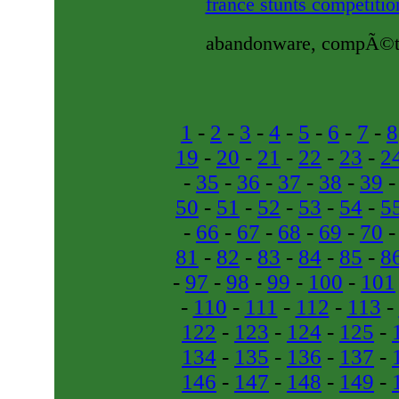
france stunts competiti
abandonware, compÃ©titi
1
-
2
-
3
-
4
-
5
-
6
-
7
-
8
19
-
20
-
21
-
22
-
23
-
2
-
35
-
36
-
37
-
38
-
39
50
-
51
-
52
-
53
-
54
-
5
-
66
-
67
-
68
-
69
-
70
81
-
82
-
83
-
84
-
85
-
8
-
97
-
98
-
99
-
100
-
101
-
110
-
111
-
112
-
113
-
122
-
123
-
124
-
125
-
134
-
135
-
136
-
137
-
146
-
147
-
148
-
149
-