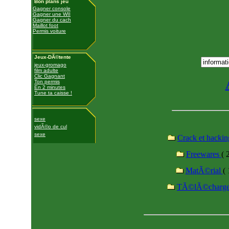
Bon plans jeu
Gagner console
Gagner une WII
Gagner du cach
Maillot foot
Permis voiture
Jeux-DÃ©tente
jeux-gromago
film adulte
Clic Gagnant
Ton permis
En 2 minutes
Tune ta caisse !
sexe
vidÃ©o de cul
sexe
Crack et hacki
Freewares
( 
MatÃ©rial
( 
TÃ©lÃ©charg