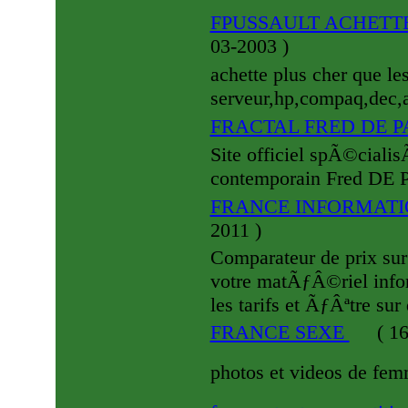
FPUSSAULT ACHETTEU
03-2003
)
achette plus cher que le
serveur,hp,compaq,dec,al
FRACTAL FRED DE P
Site officiel spÃ©cialisÃ
contemporain Fred DE PA
FRANCE INFORMAT
2011
)
Comparateur de prix sur
votre matÃƒÂ©riel infor
les tarifs et ÃƒÂªtre sur
FRANCE SEXE
(
16
photos et videos de fem