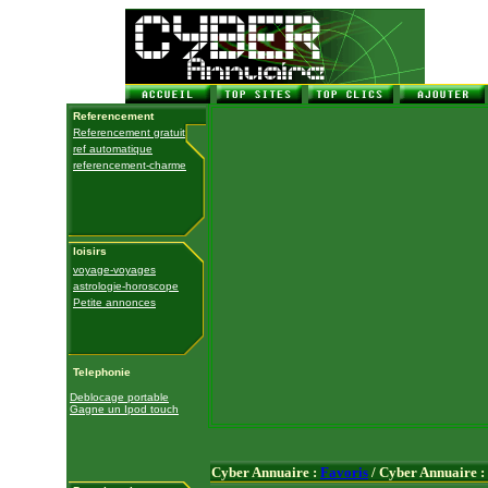
Referencement
Referencement gratuit
ref automatique
referencement-charme
loisirs
voyage-voyages
astrologie-horoscope
Petite annonces
Telephonie
Deblocage portable
Gagne un Ipod touch
Cyber Annuaire :
Favoris
/ Cyber Annuaire :