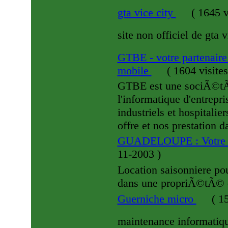
gta vice city
(
1645 v
site non officiel de gta v
GTBE - votre partenaire
mobile
(
1604 visite
GTBE est une sociÃ©t
l'informatique d'entrepr
industriels et hospitalie
offre et nos prestation d
GUADELOUPE : Votre vi
11-2003
)
Location saisonniere pou
dans une propriÃ©tÃ© 
Guerniche micro
(
15
maintenance informatiq