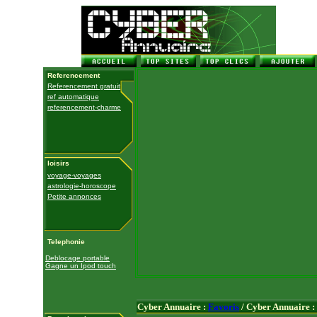
Referencement
Referencement gratuit
ref automatique
referencement-charme
loisirs
voyage-voyages
astrologie-horoscope
Petite annonces
Telephonie
Deblocage portable
Gagne un Ipod touch
Cyber Annuaire :
Favoris
/ Cyber Annuaire :