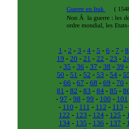
Guerre en Irak
(
1548
Non Ã la guerre : les de
ordre mondial, les Etats-
1
-
2
-
3
-
4
-
5
-
6
-
7
-
8
19
-
20
-
21
-
22
-
23
-
2
-
35
-
36
-
37
-
38
-
39
50
-
51
-
52
-
53
-
54
-
5
-
66
-
67
-
68
-
69
-
70
81
-
82
-
83
-
84
-
85
-
8
-
97
-
98
-
99
-
100
-
101
-
110
-
111
-
112
-
113
-
122
-
123
-
124
-
125
-
134
-
135
-
136
-
137
-