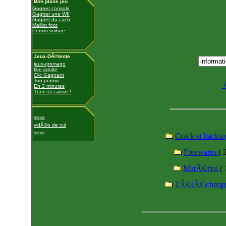
Bon plans jeu
Gagner console
Gagner une WII
Gagner du cach
Maillot foot
Permis voiture
Jeux-DÃ©tente
jeux-gromago
film adulte
Clic Gagnant
Ton permis
En 2 minutes
Tune ta caisse !
sexe
vidÃ©o de cul
sexe
Crack et hacki
Freewares
( 
MatÃ©rial
( 
TÃ©lÃ©charg