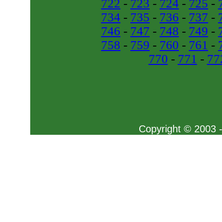
722
-
723
-
724
-
725
-
734
-
735
-
736
-
737
-
746
-
747
-
748
-
749
-
758
-
759
-
760
-
761
-
770
-
771
-
77
Copyright © 2003 