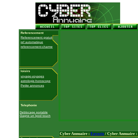
Referencement
Referencement gratuit
ref automatique
referencement-charme
loisirs
voyage-voyages
astrologie-horoscope
Petite annonces
Telephonie
Deblocage portable
Gagne un Ipod touch
Cyber Annuaire :
Favoris
/ Cyber Annuaire :