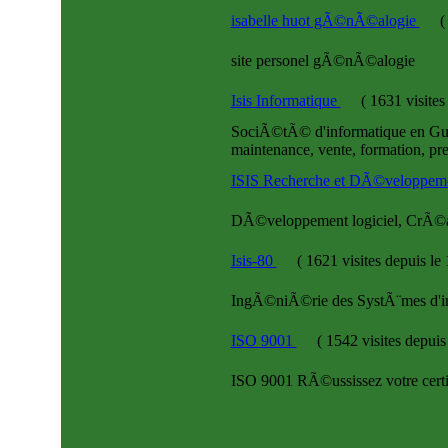
isabelle huot gÃ©nÃ©alogie
(
site personel gÃ©nÃ©alogie
Isis Informatique
(
1631 visite
SociÃ©tÃ© d'informatique en Gua
maintenance, vente, formation, pres
ISIS Recherche et DÃ©veloppem
DÃ©veloppement logiciel, CrÃ©at
Isis-80
(
1621 visites
depuis le
IngÃ©niÃ©rie des SystÃ¨mes d'inf
ISO 9001
(
1542 visites
depuis
ISO 9001 RÃ©ussissez votre cert