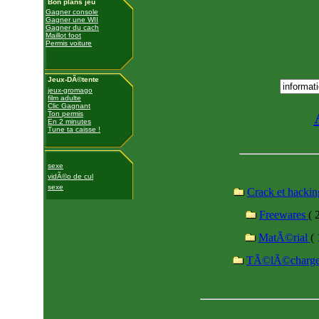
Bon plans jeu
Gagner console
Gagner une WII
Gagner du cach
Maillot foot
Permis voiture
Jeux-DÃ©tente
jeux-gromago
film adulte
Clic Gagnant
Ton permis
En 2 minutes
Tune ta caisse !
sexe
vidÃ©o de cul
sexe
Crack et hacki
Freewares
( 
MatÃ©rial
( 
TÃ©lÃ©charg