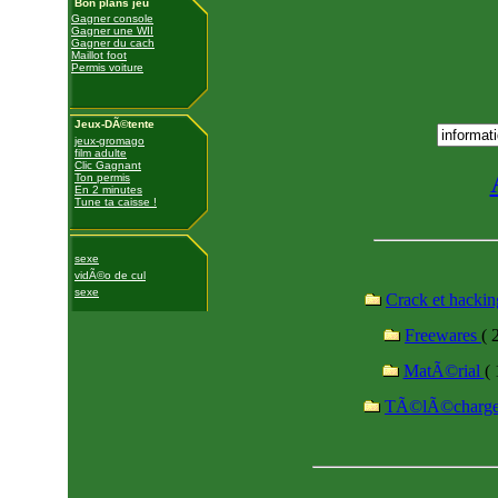
Bon plans jeu
Gagner console
Gagner une WII
Gagner du cach
Maillot foot
Permis voiture
Jeux-DÃ©tente
jeux-gromago
film adulte
Clic Gagnant
Ton permis
En 2 minutes
Tune ta caisse !
sexe
vidÃ©o de cul
sexe
Crack et hacki
Freewares
( 
MatÃ©rial
( 
TÃ©lÃ©charg