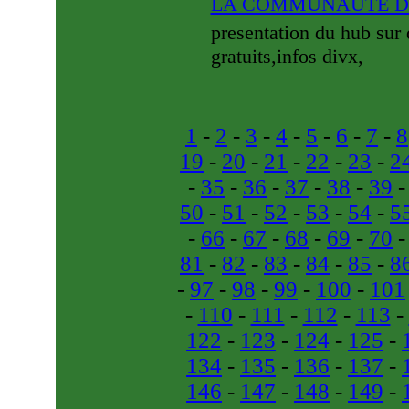
LA COMMUNAUTE 
presentation du hub sur
gratuits,infos divx,
1
-
2
-
3
-
4
-
5
-
6
-
7
-
8
19
-
20
-
21
-
22
-
23
-
2
-
35
-
36
-
37
-
38
-
39
50
-
51
-
52
-
53
-
54
-
5
-
66
-
67
-
68
-
69
-
70
81
-
82
-
83
-
84
-
85
-
8
-
97
-
98
-
99
-
100
-
101
-
110
-
111
-
112
-
113
-
122
-
123
-
124
-
125
-
134
-
135
-
136
-
137
-
146
-
147
-
148
-
149
-