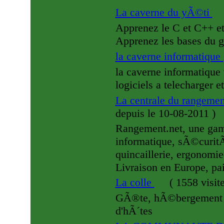
La caverne du yÃ©ti
Apprenez le C et C++ e
Apprenez les bases du 
la caverne informatique
la caverne informatique 
logiciels a telecharger e
La centrale du rangeme
depuis le 10-08-2011
)
Rangement.net, une gam
informatique, sÃ©curitÃ©
quincaillerie, ergonomie
Livraison en Europe, 
La colle
(
1558 visit
GÃ®te, hÃ©bergement de
d'hÃ´tes