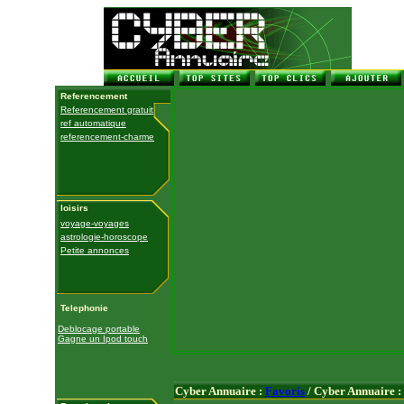
Referencement
Referencement gratuit
ref automatique
referencement-charme
loisirs
voyage-voyages
astrologie-horoscope
Petite annonces
Telephonie
Deblocage portable
Gagne un Ipod touch
Cyber Annuaire :
Favoris
/ Cyber Annuaire :