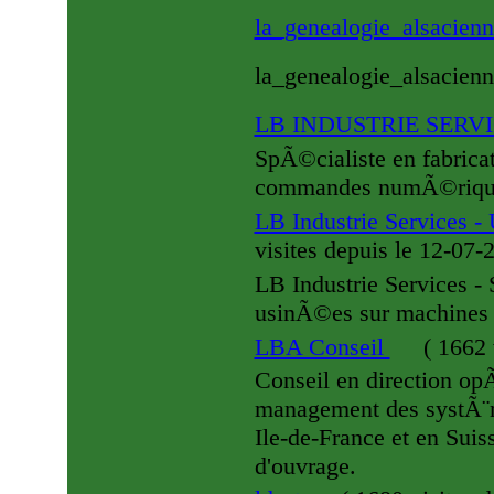
la_genealogie_alsacien
la_genealogie_alsacien
LB INDUSTRIE SERV
SpÃ©cialiste en fabric
commandes numÃ©riqu
LB Industrie Services 
visites
depuis le 12-07-
LB Industrie Services - 
usinÃ©es sur machine
LBA Conseil
(
1662 
Conseil en direction opÃ
management des systÃ¨
Ile-de-France et en Sui
d'ouvrage.