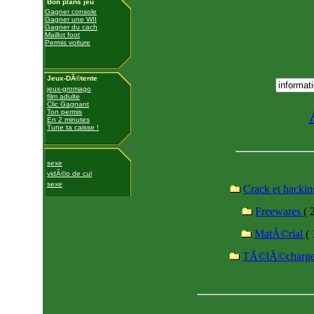
Bon plans jeu
Gagner console
Gagner une WII
Gagner du cach
Maillot foot
Permis voiture
Jeux-DÃ©tente
jeux-gromago
film adulte
Clic Gagnant
Ton permis
En 2 minutes
Tune ta caisse !
sexe
vidÃ©o de cul
sexe
Crack et hacki
Freewares
( 
MatÃ©rial
( 
TÃ©lÃ©charg