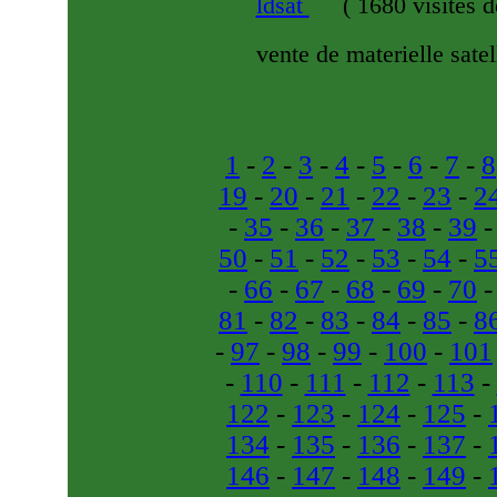
ldsat
(
1680 visites
d
vente de materielle satel
1
-
2
-
3
-
4
-
5
-
6
-
7
-
8
19
-
20
-
21
-
22
-
23
-
2
-
35
-
36
-
37
-
38
-
39
50
-
51
-
52
-
53
-
54
-
5
-
66
-
67
-
68
-
69
-
70
81
-
82
-
83
-
84
-
85
-
8
-
97
-
98
-
99
-
100
-
101
-
110
-
111
-
112
-
113
-
122
-
123
-
124
-
125
-
134
-
135
-
136
-
137
-
146
-
147
-
148
-
149
-