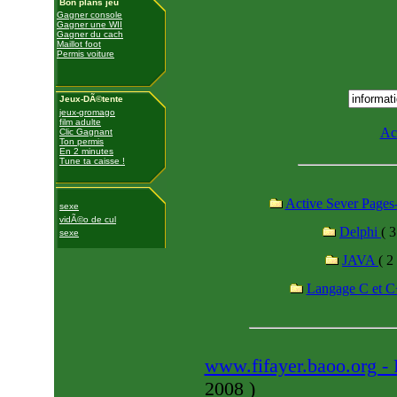
Bon plans jeu
Gagner console
Gagner une WII
Gagner du cach
Maillot foot
Permis voiture
Jeux-DÃ©tente
jeux-gromago
film adulte
Ac
Clic Gagnant
Ton permis
En 2 minutes
Tune ta caisse !
Active Sever Page
sexe
vidÃ©o de cul
Delphi
( 3
sexe
JAVA
( 2 
Langage C et 
www.fifayer.baoo.org
2008
)