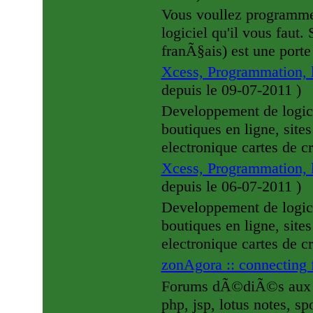
Vous voullez programme
logiciel qu'il vous faut.
franÃ§ais) est une porte 
Xcess, Programmation, 
depuis le 09-07-2011
)
Developpement de logicie
boutiques en ligne, site
electronique cartes de cr
Xcess, Programmation, 
depuis le 06-07-2011
)
Developpement de logicie
boutiques en ligne, site
electronique cartes de cr
zonAgora :: connecting
Forums dÃ©diÃ©s aux ord
php, jsp, lotus notes, spo