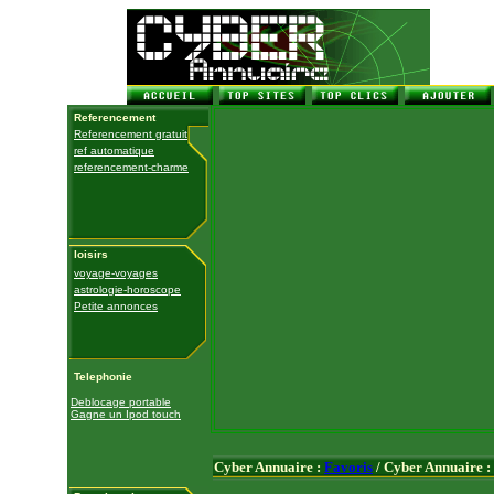
Referencement
Referencement gratuit
ref automatique
referencement-charme
loisirs
voyage-voyages
astrologie-horoscope
Petite annonces
Telephonie
Deblocage portable
Gagne un Ipod touch
Cyber Annuaire :
Favoris
/ Cyber Annuaire :