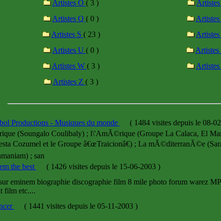
Artistes O
( 3 )
Artiste
Artistes Q
( 0 )
Artiste
Artistes S
( 23 )
Artiste
Artistes U
( 0 )
Artiste
Artistes W
( 3 )
Artiste
Artistes Z
( 3 )
bol Productions - Musiques du monde
(
1484 visites
depuis le 08-0
rique (Soungalo Coulibaly) ; l\'AmÃ©rique (Groupe La Calaca, El Ma
sta Cozumel et le Groupe â€œTraicionâ€) ; La mÃ©diterranÃ©e (Sara 
maniam) ; san
em the best
(
1426 visites
depuis le 15-06-2003
)
sur eminem biographie discographie film 8 mile photo forum warez MP3
t film etc....
ncer
(
1441 visites
depuis le 05-11-2003
)