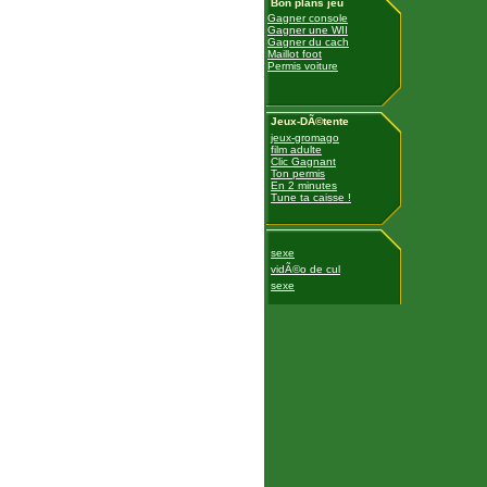
Bon plans jeu
Gagner console
Gagner une WII
Gagner du cach
Maillot foot
Permis voiture
Jeux-DÃ©tente
jeux-gromago
film adulte
Clic Gagnant
Ton permis
En 2 minutes
Tune ta caisse !
sexe
vidÃ©o de cul
sexe