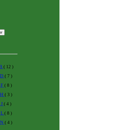
 B
( 12 )
s D
( 7 )
s F
( 8 )
s H
( 3 )
s J
( 4 )
s L
( 8 )
s N
( 4 )