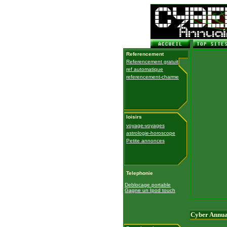
Referencement
Referencement gratuit
ref automatique
referencement-charme
loisirs
voyage-voyages
astrologie-horoscope
Petite annonces
Telephonie
Deblocage portable
Gagne un Ipod touch
Cyber Annua