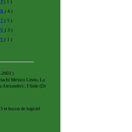
s P
( 1 )
s R
( 4 )
s T
( 5 )
s V
( 3 )
s Y
( 1 )
2-2003
)
riachi Mexico Lindo, La
Alexander) ; l\'Inde (Dr
 et bocou de logiciel