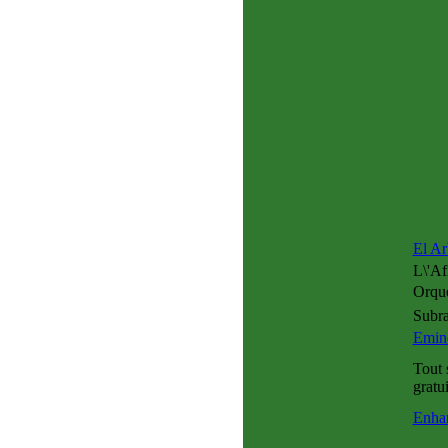
El Ar
L\'Af
Orque
Subra
Emin
Tout 
gratui
Enha