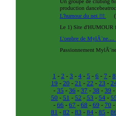
Un groupe de clubing b
production dancebeatroc
L'humour du net !!!
(
Le 1) Site d'HUMOUR fr
L'ombre de MylÃ¨ne....
Passionnement MylÃ¨ne.
1
-
2
-
3
-
4
-
5
-
6
-
7
-
8
19
-
20
-
21
-
22
-
23
-
2
-
35
-
36
-
37
-
38
-
39
50
-
51
-
52
-
53
-
54
-
5
-
66
-
67
-
68
-
69
-
70
81
-
82
-
83
-
84
-
85
-
8