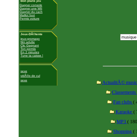
Bon plans jeu
Gagner console
Gagner une WII
Gagner du cach
Maillot foot
Permis voiture
Jeux-DÃ©tente
jeux-gromago
film adulte
Clic Gagnant
Ton permis
En 2 minutes
Tune ta caisse !
sexe
vidÃ©o de cul
sexe
ActualitÃ© musi
Classements
Fan clubs
( 
Karaoke
( 
MP3
( 180
Shopping
( 