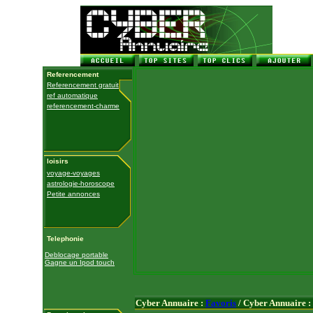
Referencement
Referencement gratuit
ref automatique
referencement-charme
loisirs
voyage-voyages
astrologie-horoscope
Petite annonces
Telephonie
Deblocage portable
Gagne un Ipod touch
Cyber Annuaire :
Favoris
/ Cyber Annuaire :