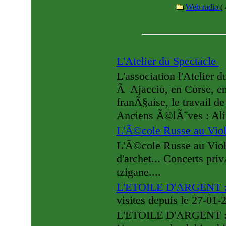
Web radio
(
L'Atelier du Spectacle
L'association l'Atelier
Ã Ajaccio, en Corse, e
franÃ§aise, le travail d
Anciens Ã©lÃ¨ves : Al
L'Ã©cole Russe au Vio
L'Ã©cole Russe au Viol
d'archet... Concerts pr
tzigane....
L'ETOILE D'ARGENT : a
visites
depuis le 27-01
L'ETOILE D'ARGENT : No