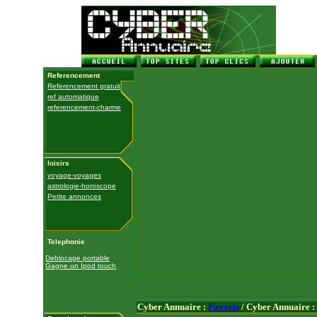
Referencement
Referencement gratuit
ref automatique
referencement-charme
loisirs
voyage-voyages
astrologie-horoscope
Petite annonces
Telephonie
Deblocage portable
Gagne un Ipod touch
Cyber Annuaire :
Favoris
/ Cyber Annuaire :