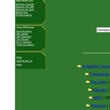
Bon plans jeu
Gagner console
Gagner une WII
Gagner du cach
Maillot foot
Permis voiture
Jeux-DÃ©tente
jeux-gromago
film adulte
Clic Gagnant
Ton permis
En 2 minutes
Tune ta caisse !
sexe
vidÃ©o de cul
sexe
ActualitÃ© musi
Classements
Fan clubs
( 
Karaoke
( 
MP3
( 180
Shopping
( 