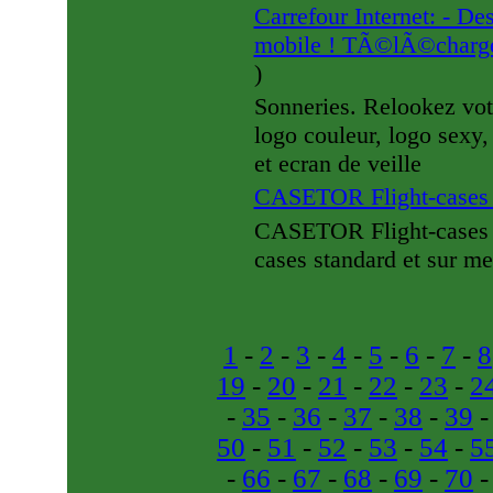
Carrefour Internet: - Des
mobile ! TÃ©lÃ©charge
)
Sonneries. Relookez votr
logo couleur, logo sexy
et ecran de veille
CASETOR Flight-case
CASETOR Flight-cases Co
cases standard et sur m
1
-
2
-
3
-
4
-
5
-
6
-
7
-
8
19
-
20
-
21
-
22
-
23
-
2
-
35
-
36
-
37
-
38
-
39
50
-
51
-
52
-
53
-
54
-
5
-
66
-
67
-
68
-
69
-
70