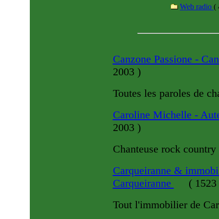
Web radio
(
Canzone Passione - Ca
2003
)
Toutes les paroles de cha
Caroline Michelle - Aut
2003
)
Chanteuse rock country 
Carqueiranne & immobili
Carqueiranne
(
1523 
Tout l'immobilier de Car