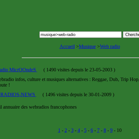
Accueil
>
Musique
>
Web radio
adio MicrOOndeS
(
1490 visites
depuis le 23-05-2003
)
bradio infos, culture et musiques alternatives : Reggae, Dub, Trip Hop,
ute !
RADIOS-NEWS
(
1496 visites
depuis le 30-01-2009
)
il annuaire des webradios francophones
1
-
2
-
3
-
4
-
5
-
6
-
7
-
8
-
9
- 10