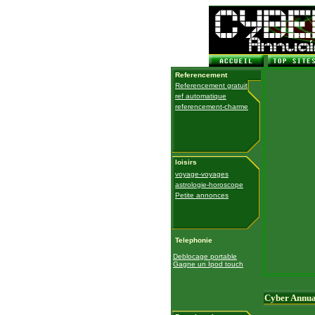
Referencement
Referencement gratuit
ref automatique
referencement-charme
loisirs
voyage-voyages
astrologie-horoscope
Petite annonces
Telephonie
Deblocage portable
Gagne un Ipod touch
Cyber Annua