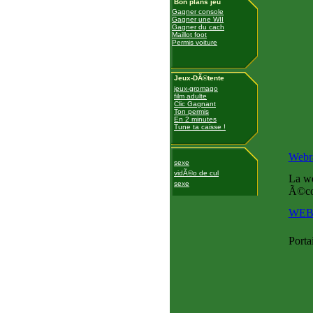
Bon plans jeu
Gagner console
Gagner une WII
Gagner du cach
Maillot foot
Permis voiture
Jeux-DÃ©tente
jeux-gromago
film adulte
Clic Gagnant
Ton permis
En 2 minutes
Tune ta caisse !
Webr
sexe
vidÃ©o de cul
La we
sexe
Ã©co
WEB
Porta