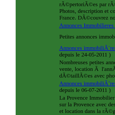
rÃ©pertoriÃ©es par rÃ©g
Photos, description et 
France. DÃ©couvrez nos
Annonces Immobiliere
Petites annonces immob
Annonces immobiliÃ¨res 
depuis le 24-05-2011
)
Nombreuses petites anno
vente, location Ã l'ann
dÃ©taillÃ©es avec photo
Annonces immobiliÃ¨re
depuis le 06-07-2011
)
La Provence Immobilier
sur la Provence avec de
et location dans la rÃ©g