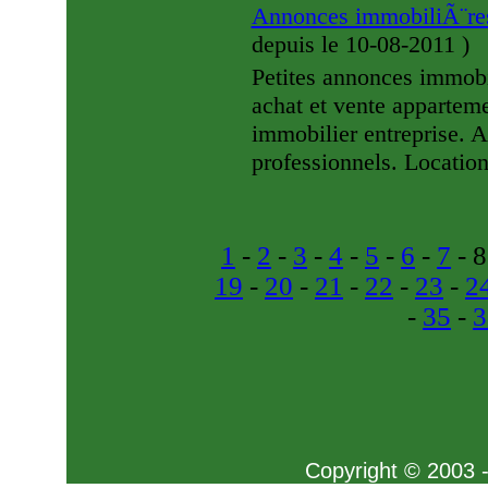
Annonces immobiliÃ¨res 
depuis le 10-08-2011
)
Petites annonces immobil
achat et vente apparteme
immobilier entreprise. A
professionnels. Location
1
-
2
-
3
-
4
-
5
-
6
-
7
- 8
19
-
20
-
21
-
22
-
23
-
2
-
35
-
3
Copyright © 2003 