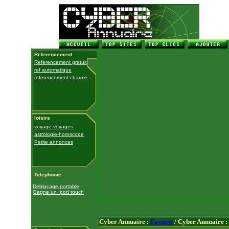
Referencement
Referencement gratuit
ref automatique
referencement-charme
loisirs
voyage-voyages
astrologie-horoscope
Petite annonces
Telephonie
Deblocage portable
Gagne un Ipod touch
Cyber Annuaire :
Favoris
/ Cyber Annuaire :