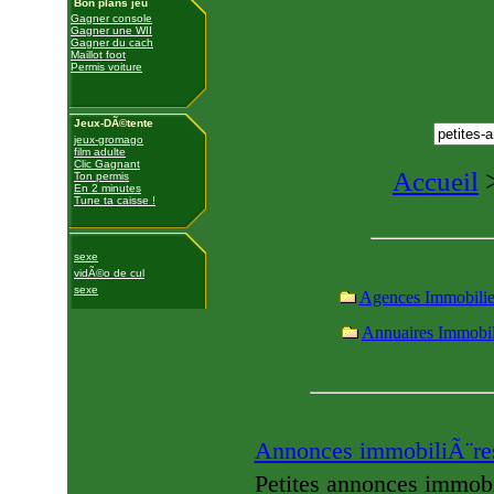
Bon plans jeu
Gagner console
Gagner une WII
Gagner du cach
Maillot foot
Permis voiture
Jeux-DÃ©tente
jeux-gromago
film adulte
Clic Gagnant
Accueil
Ton permis
En 2 minutes
Tune ta caisse !
sexe
vidÃ©o de cul
sexe
Agences Immobili
Annuaires Immobil
Annonces immobiliÃ¨r
Petites annonces immob