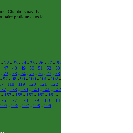
me. Chantiers navals,
nuaire pratique dans le
1
-
22
-
23
-
24
-
25
-
26
-
27
-
28
-
47
-
48
-
49
-
50
-
51
-
52
-
53
-
72
-
73
-
74
-
75
-
76
-
77
-
78
-
97
-
98
-
99
-
100
-
101
-
102
-
17
-
118
-
119
-
120
-
121
-
122
-
137
-
138
-
139
-
140
-
141
-
142
6
-
157
-
158
-
159
-
160
-
161
-
176
-
177
-
178
-
179
-
180
-
181
195
-
196
-
197
-
198
-
199