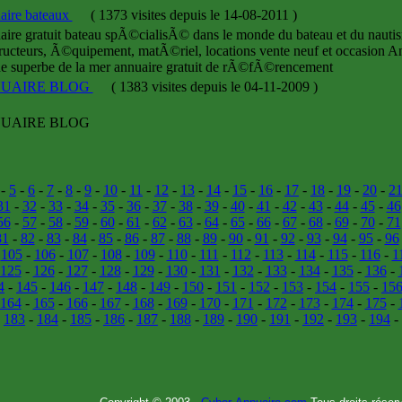
aire bateaux
(
1373 visites
depuis le 14-08-2011
)
ire gratuit bateau spÃ©cialisÃ© dans le monde du bateau et du nautis
ructeurs, Ã©quipement, matÃ©riel, locations vente neuf et occasion An
 superbe de la mer annuaire gratuit de rÃ©fÃ©rencement
UAIRE BLOG
(
1383 visites
depuis le 04-11-2009
)
UAIRE BLOG
-
5
-
6
-
7
-
8
-
9
-
10
-
11
-
12
-
13
-
14
-
15
-
16
-
17
-
18
-
19
-
20
-
2
31
-
32
-
33
-
34
-
35
-
36
-
37
-
38
-
39
-
40
-
41
-
42
-
43
-
44
-
45
-
46
56
-
57
-
58
-
59
-
60
-
61
-
62
-
63
-
64
-
65
-
66
-
67
-
68
-
69
-
70
-
71
81
-
82
-
83
-
84
-
85
-
86
-
87
-
88
-
89
-
90
-
91
-
92
-
93
-
94
-
95
-
96
-
105
-
106
-
107
-
108
-
109
-
110
-
111
-
112
-
113
-
114
-
115
-
116
-
1
125
-
126
-
127
-
128
-
129
-
130
-
131
-
132
-
133
-
134
-
135
-
136
-
4
-
145
-
146
-
147
-
148
-
149
-
150
-
151
-
152
-
153
-
154
-
155
-
15
164
-
165
-
166
-
167
-
168
-
169
-
170
-
171
-
172
-
173
-
174
-
175
-
-
183
-
184
-
185
-
186
-
187
-
188
-
189
-
190
-
191
-
192
-
193
-
194
-