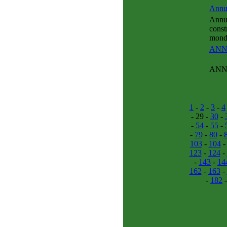
Annu
Annua
const
monde
ANN
ANN
1
-
2
-
3
-
4
- 29 -
30
-
-
54
-
55
-
-
79
-
80
-
103
-
104
123
-
124
-
-
143
-
14
162
-
163
-
-
182