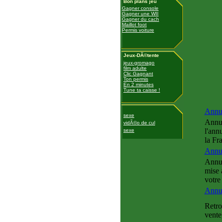
Bon plans jeu
Gagner console
Gagner une WII
Gagner du cach
Maillot foot
Permis voiture
Jeux-DÃ©tente
jeux-gromago
film adulte
Clic Gagnant
Ton permis
En 2 minutes
Tune ta caisse !
Annu
sexe
Annua
vidÃ©o de cul
l'ann
sexe
la Fr
Annu
Annua
mise 
votre
Annu
Retro
vente