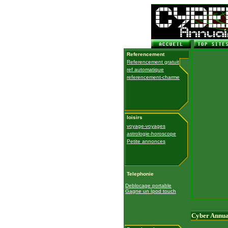
Referencement
Referencement gratuit
ref automatique
referencement-charme
loisirs
voyage-voyages
astrologie-horoscope
Petite annonces
Telephonie
Deblocage portable
Gagne un Ipod touch
Cyber Annua