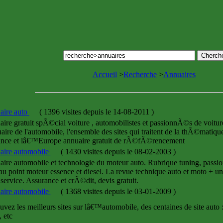
Accueil
>
Recherche
>
Annuaires
aire auto
(
1396 visites
depuis le 14-08-2011
)
ire gratuit spÃ©cial voiture , automobilistes et passionnÃ©s de voitur
uaire de l'automobile, l'ensemble des sites qui traitent de la thÃ©matique
ance et lâ€™Europe annuaire gratuit de rÃ©fÃ©rencement
aire automobile
(
1430 visites
depuis le 08-02-2003
)
ire automobile et technologie du moteur auto. Rubrique tuning, passion,
au point moteur essence et diesel. La revue technique auto et moto 
 service. Assurance et crÃ©dit, devis gratuit.
aire automobile
(
1368 visites
depuis le 03-01-2009
)
uvez les meilleurs sites sur lâ€™automobile, des centaines de site auto :
, etc