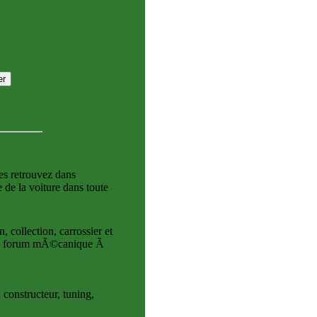
es retrouvez dans
 de la voiture dans toute
 collection, carrossier et
+ un forum mÃ©canique Ã
 constructeur, tuning,