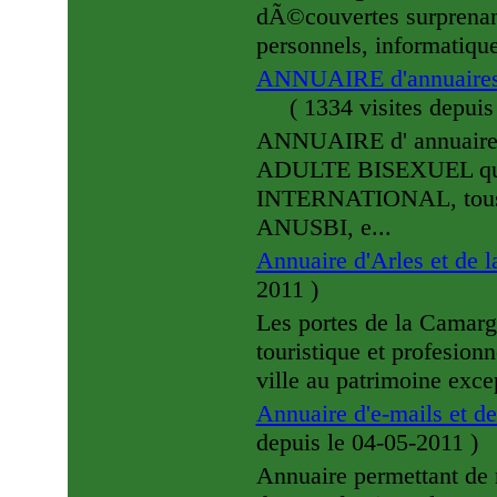
dÃ©couvertes surprenant
personnels, informatiq
ANNUAIRE d'annuaires e
(
1334 visites
depuis
ANNUAIRE d' annuaires
ADULTE BISEXUEL qui
INTERNATIONAL, tous le
ANUSBI, e...
Annuaire d'Arles et de
2011
)
Les portes de la Camargu
touristique et profesio
ville au patrimoine excep
Annuaire d'e-mails et 
depuis le 04-05-2011
)
Annuaire permettant de 