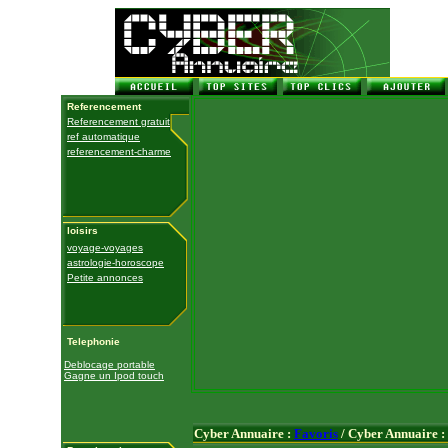
Referencement
Referencement gratuit
ref automatique
referencement-charme
loisirs
voyage-voyages
astrologie-horoscope
Petite annonces
Telephonie
Deblocage portable
Gagne un Ipod touch
Cyber Annuaire :
Favoris
/ Cyber Annuaire :