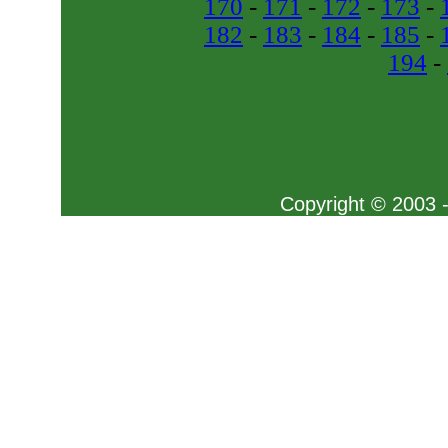
170
-
171
-
172
-
173
-
182
-
183
-
184
-
185
-
194
-
Copyright © 2003 