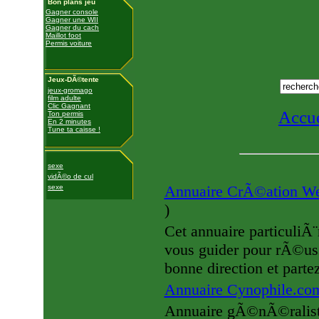
Bon plans jeu
Gagner console
Gagner une WII
Gagner du cach
Maillot foot
Permis voiture
Jeux-DÃ©tente
jeux-gromago
film adulte
Clic Gagnant
Accue
Ton permis
En 2 minutes
Tune ta caisse !
sexe
vidÃ©o de cul
Annuaire CrÃ©ation W
sexe
)
Cet annuaire particuliÃ
vous guider pour rÃ©ussi
bonne direction et parte
Annuaire Cynophile.c
Annuaire gÃ©nÃ©raliste