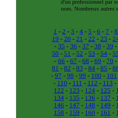
d'un professionnel par 
nom. Nombreux autres se
1
-
2
-
3
-
4
-
5
-
6
-
7
-
8
19
-
20
-
21
-
22
-
23
-
2
-
35
-
36
-
37
-
38
-
39
50
-
51
-
52
-
53
-
54
-
5
-
66
-
67
-
68
-
69
-
70
81
-
82
-
83
-
84
-
85
-
8
-
97
-
98
-
99
-
100
-
101
-
110
-
111
-
112
-
113
-
122
-
123
-
124
-
125
-
134
-
135
-
136
-
137
-
146
-
147
-
148
-
149
-
158
-
159
-
160
-
161
-