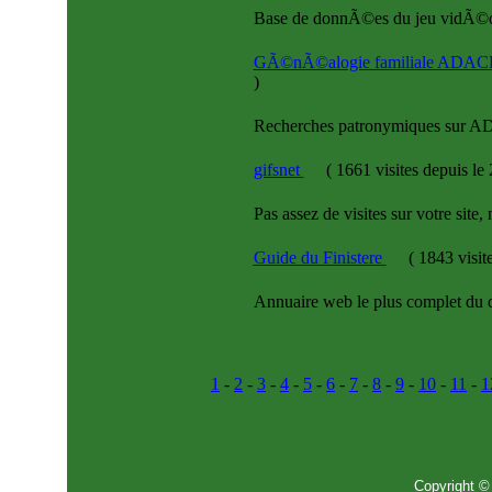
Base de donnÃ©es du jeu vidÃ©o.
GÃ©nÃ©alogie familiale A
)
Recherches patronymiques s
gifsnet
(
1661 visites
depuis le
Pas assez de visites sur votre site,
Guide du Finistere
(
1843 visit
Annuaire web le plus complet du d
1
-
2
-
3
-
4
-
5
-
6
-
7
-
8
-
9
-
10
-
11
-
1
Copyright ©