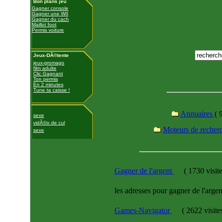
Bon plans jeu
Gagner console
Gagner une WII
Gagner du cach
Maillot foot
Permis voiture
Jeux-DÃ©tente
jeux-gromago
film adulte
Clic Gagnant
Ton permis
En 2 minutes
Tune ta caisse !
Annuaires
( 
sexe
vidÃ©o de cul
Moteurs de recher
sexe
Gagner de l'argent
(
1730 visit
les adresses pour gagner de l'argen
Games-Navigator
(
2622 visite