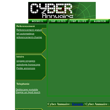
Referencement
Referencement gratuit
ref automatique
referencement-charme
loisirs
voyage-voyages
astrologie-horoscope
Petite annonces
Telephonie
Deblocage portable
Gagne un Ipod touch
Cyber Annuaire :
Favoris
/ Cyber Annuaire :