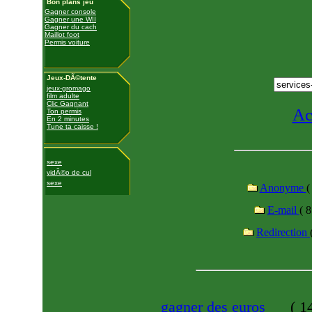
Bon plans jeu
Gagner console
Gagner une WII
Gagner du cach
Maillot foot
Permis voiture
Jeux-DÃ©tente
jeux-gromago
film adulte
Clic Gagnant
Ac
Ton permis
En 2 minutes
Tune ta caisse !
sexe
vidÃ©o de cul
sexe
Anonyme
(
E-mail
( 8
Redirection
gagner des euros
(
14