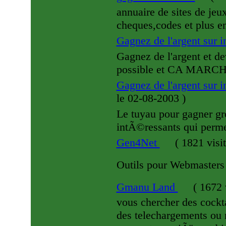
annuaire de sites de jeu
cheques,codes et plus e
Gagnez de l'argent sur i
Gagnez de l'argent et dev
possible et CA MARCH
Gagnez de l'argent sur i
le 02-08-2003
)
Le tuyau pour gagner gro
intÃ©ressants qui permet
Gen4Net
(
1821 visi
Outils pour Webmasters
Gmanu Land
(
1672 
vous chercher des cockta
des telechargements ou 