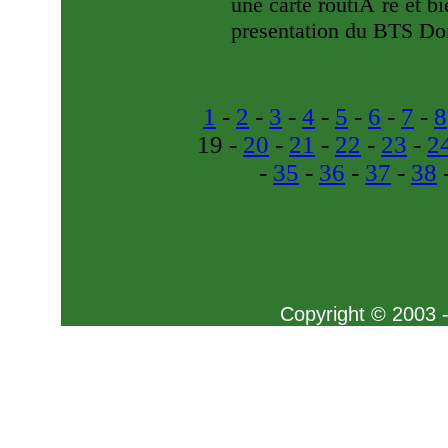
une carte routiÃ¨re et b
presentation du BTS Do
1
-
2
-
3
-
4
-
5
-
6
-
7
-
8
19 -
20
-
21
-
22
-
23
-
2
-
35
-
36
-
37
-
38
Copyright © 2003 