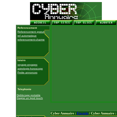
Referencement
Referencement gratuit
ref automatique
referencement-charme
loisirs
voyage-voyages
astrologie-horoscope
Petite annonces
Telephonie
Deblocage portable
Gagne un Ipod touch
Cyber Annuaire :
Favoris
/ Cyber Annuaire :