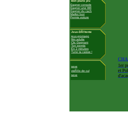
Bon plans jeu
Gagner console
Gagner une WII
Gagner du cach
Maillot foot
Permis voiture
Jeux-DÃ©tente
jeux-gromago
film adulte
Clic Gagnant
Ton permis
En 2 minutes
Tune ta caisse !
CHAS
1er p
sexe
et Po
vidÃ©o de cul
d'aca
sexe