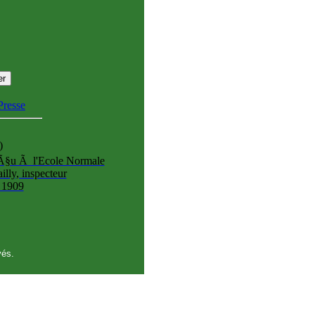
Presse
)
eÃ§u Ã l'Ecole Normale
lly, inspecteur
 1909
vés.