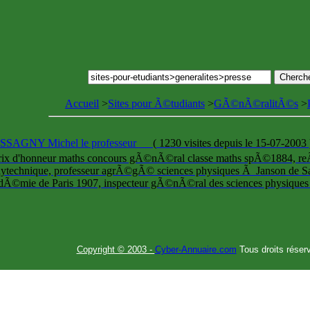
Accueil
>
Sites pour Ã©tudiants
>
GÃ©nÃ©ralitÃ©s
>
SAGNY Michel le professeur
(
1230 visites
depuis le 15-07-2003
rix d'honneur maths concours gÃ©nÃ©ral classe maths spÃ©1884, r
lytechnique, professeur agrÃ©gÃ© sciences physiques Ã Janson de Sai
dÃ©mie de Paris 1907, inspecteur gÃ©nÃ©ral des sciences physiques
Copyright © 2003 -
Cyber-Annuaire.com
Tous droits réser