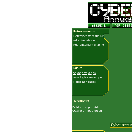
Referencement
Referencement gratuit
ref automatique
referencement-charme
loisirs
voyage-voyages
astrologie-horoscope
Petite annonces
Telephonie
Deblocage portable
Gagne un Ipod touch
Cyber Annua