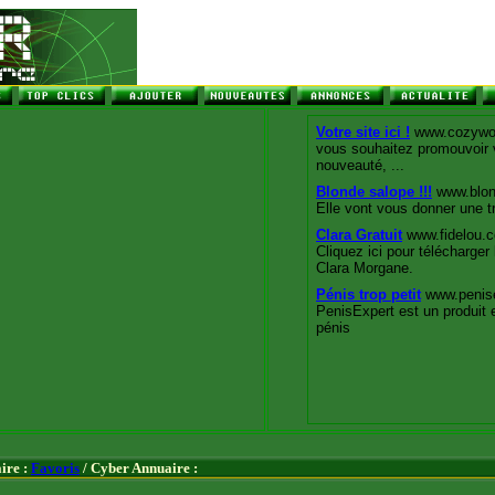
ire :
Favoris
/ Cyber Annuaire :