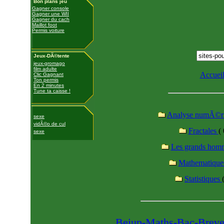
Bon plans jeu
Gagner console
Gagner une WII
Gagner du cach
Maillot foot
Permis voiture
Jeux-DÃ©tente
jeux-gromago
film adulte
Accuei
Clic Gagnant
Ton permis
En 2 minutes
Tune ta caisse !
Analyse numÃ©r
sexe
vidÃ©o de cul
Fractales
( 
sexe
Les grands ho
Mathematiqu
Statistiques
Beiup-Maths-Bac-Brev