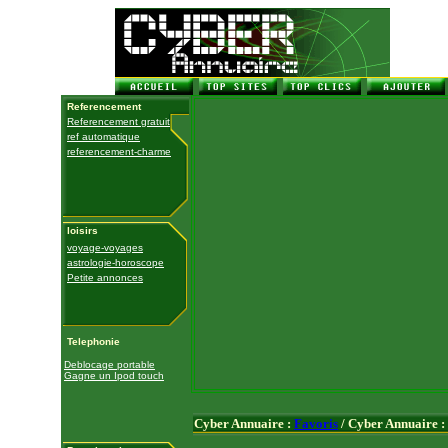
Referencement
Referencement gratuit
ref automatique
referencement-charme
loisirs
voyage-voyages
astrologie-horoscope
Petite annonces
Telephonie
Deblocage portable
Gagne un Ipod touch
Cyber Annuaire :
Favoris
/ Cyber Annuaire :