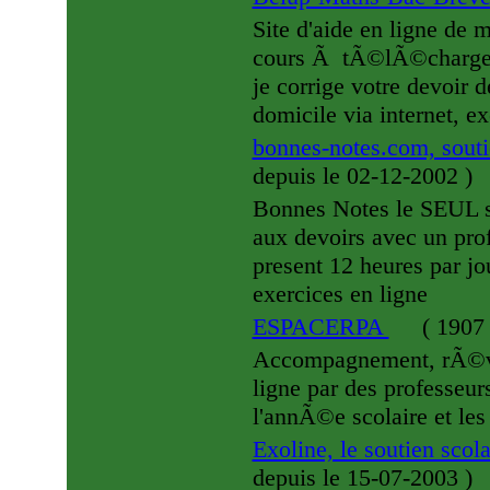
Site d'aide en ligne de
cours Ã tÃ©lÃ©charger, 
je corrige votre devoir 
domicile via internet, ex
bonnes-notes.com, souti
depuis le 02-12-2002
)
Bonnes Notes le SEUL si
aux devoirs avec un pro
present 12 heures par jou
exercices en ligne
ESPACERPA
(
1907 
Accompagnement, rÃ©vis
ligne par des professeu
l'annÃ©e scolaire et le
Exoline, le soutien scol
depuis le 15-07-2003
)