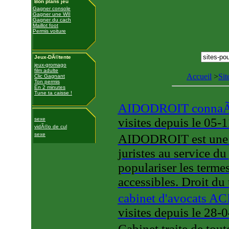
Bon plans jeu
Gagner console
Gagner une WII
Gagner du cach
Maillot foot
Permis voiture
Jeux-DÃ©tente
jeux-gromago
film adulte
Accueil
>
Sit
Clic Gagnant
Ton permis
En 2 minutes
Tune ta caisse !
AIDODROIT connaÃ®tr
visites
depuis le 05-
sexe
vidÃ©o de cul
sexe
AIDODROIT est une a
juristes au service du
populariser les terme
accessibles. Droit du
cabinet d'avocats ACI
visites
depuis le 28-
Cabinet traite de tout