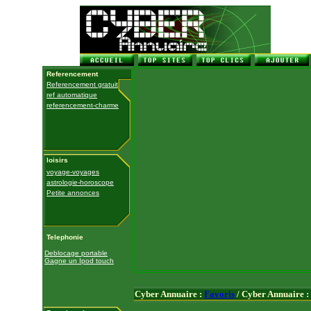
Referencement
Referencement gratuit
ref automatique
referencement-charme
loisirs
voyage-voyages
astrologie-horoscope
Petite annonces
Telephonie
Deblocage portable
Gagne un Ipod touch
Cyber Annuaire :
Favoris
/ Cyber Annuaire :