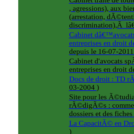
, agressions), aux bi
(arrestation, dÃ©ten
discrimination),Ã lâ€
Cabinet dâ€™avocats
entreprises en droit de
depuis le 16-07-201
Cabinet d'avocats sp
entreprises en droit de
Docs de droit : TD
03-2004
)
Site pour les Ã©tudi
rÃ©digÃ©s : commenta
dossiers et des fiches
La CapacitÃ© en Dr
)