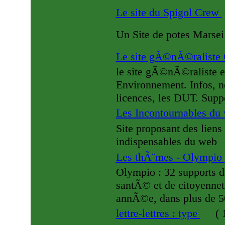
Le site du Spigol Crew
Un Site de potes Marsei
Le site gÃ©nÃ©ralist
le site gÃ©nÃ©ralist
Environnement. Infos, 
licences, les DUT. Sup
Les Incontournables du
Site proposant des liens 
indispensables du web
Les thÃ¨mes - Olympio
Olympio : 32 supports d
santÃ© et de citoyenn
annÃ©e, dans plus de 50
lettre-lettres : type
(
1