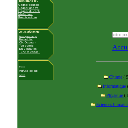
Bon plans jeu
Gagner console
Gagner une WII
Gagner du cach
Maillot foot
Permis voiture
Jeux-DÃ©tente
jeux-gromago
film adulte
Clic Gagnant
Accu
Ton permis
En 2 minutes
Tune ta caisse !
sexe
vidÃ©o de cul
sexe
Chimie
( 5
Informatique
Physique
( 
Sciences humain