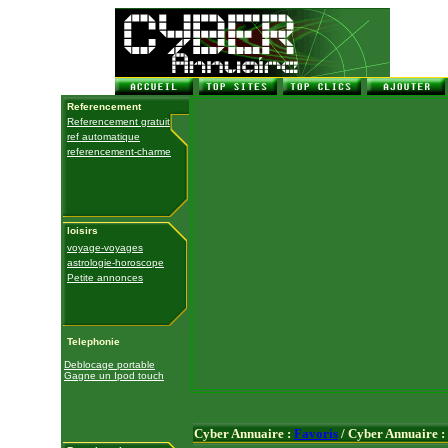
Referencement
Referencement gratuit
ref automatique
referencement-charme
loisirs
voyage-voyages
astrologie-horoscope
Petite annonces
Telephonie
Deblocage portable
Gagne un Ipod touch
Cyber Annuaire :
Favoris
/ Cyber Annuaire :