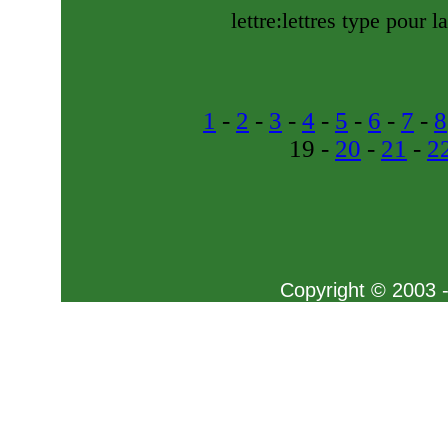
lettre:lettres type pour l
1
-
2
-
3
-
4
-
5
-
6
-
7
-
8
19 -
20
-
21
-
2
Copyright © 2003 