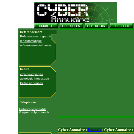
Referencement
Referencement gratuit
ref automatique
referencement-charme
loisirs
voyage-voyages
astrologie-horoscope
Petite annonces
Telephonie
Deblocage portable
Gagne un Ipod touch
Cyber Annuaire :
Favoris
/ Cyber Annuaire :