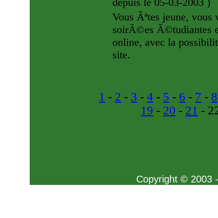
depuis le 05-03-2003
)
Vous Ãªtes jeune, vous 
soirÃ©es Ã©tudiantes e
online, avec la possibil
site.
1
-
2
-
3
-
4
-
5
-
6
-
7
-
8
19
-
20
-
21
- 2
Copyright © 2003 