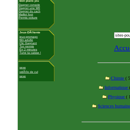
Bon plans jeu
Gagner console
Gagner une WII
Gagner du cach
Maillot foot
Permis voiture
Jeux-DÃ©tente
jeux-gromago
film adulte
Clic Gagnant
Accu
Ton permis
En 2 minutes
Tune ta caisse !
sexe
vidÃ©o de cul
sexe
Chimie
( 5
Informatique
Physique
( 
Sciences humain