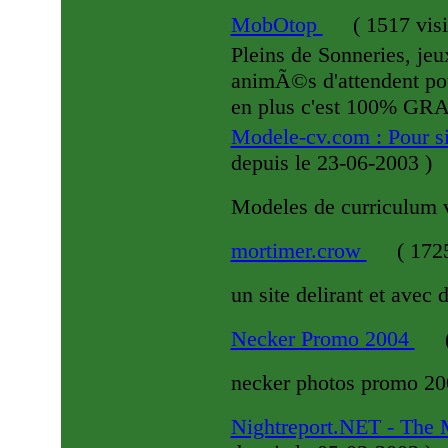
MobOtop
(
1517 vis
Pleins de Sonneries, je
animÃ©s d'attendent pou
en plus c'est 100% GRAT
Modele-cv.com : Pour s
depuis le 23-06-2003
)
Modeles de curriculum 
mortimer.crow
(
1725
un site delirant et avec
Necker Promo 2004
necker photos promo 20
Nightreport.NET - The