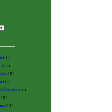
ai
( 1 )
ra
( 5 )
-jitsu
( 9 )
fu
( 6 )
Ã©dÃ©ration
( 2 )
o
( 0 )
huan
( 3 )