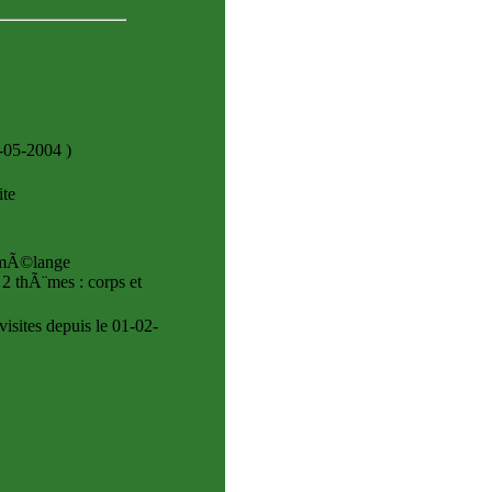
7-05-2004
)
ite
e mÃ©lange
 2 thÃ¨mes : corps et
isites
depuis le 01-02-