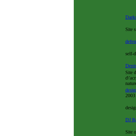
Darks
Site s
defen
self-
Denis
Site 
d\'ac
natur
desig
200
desig
DJ R
Site 