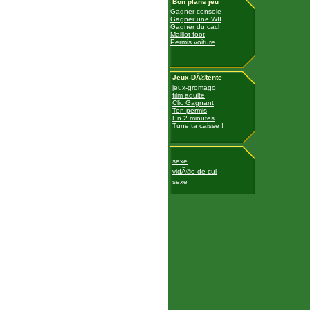
Bon plans jeu
Gagner console
Gagner une WII
Gagner du cach
Maillot foot
Permis voiture
Jeux-DÃ©tente
jeux-gromago
film adulte
Clic Gagnant
Ton permis
En 2 minutes
Tune ta caisse !
sexe
vidÃ©o de cul
sexe