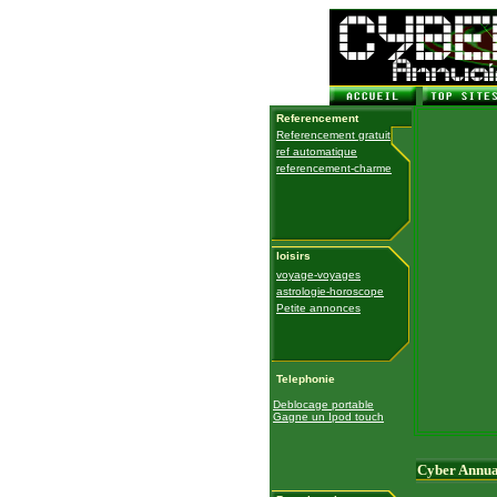
Referencement
Referencement gratuit
ref automatique
referencement-charme
loisirs
voyage-voyages
astrologie-horoscope
Petite annonces
Telephonie
Deblocage portable
Gagne un Ipod touch
Cyber Annua