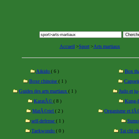
Accueil
>
Sport
>
Arts martiaux
Aikido
( 6 )
Box th
Boxe chinoise
( 1 )
Capoei
Guides des arts martiaux
( 1 )
Judo et ju
KaratÃ©
( 8 )
Kung-
MatÃ©riel
( 2 )
Organisme et f
self-defense
( 1 )
Sum
Taekwondo
( 0 )
Tai chi c