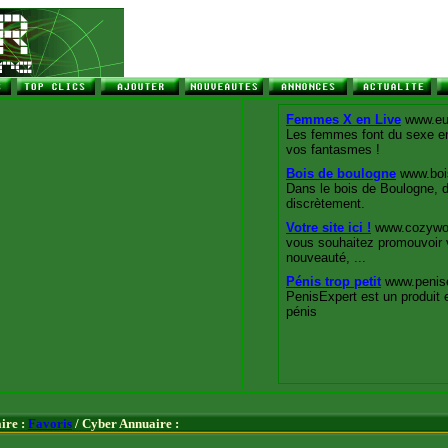
ire :
Favoris
/ Cyber Annuaire :