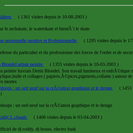
liders
(
1361 visites
depuis le 10-08-2003
)
ur le archskate, le waterskate et bientÃ´t le skate
se personnelle sportive et Professionnelle
(
1295 visites
depuis le 1
defense du particulier et du professionne des forces de l'ordre et de secur
 Blondel artiste peintre
(
1355 visites
depuis le 10-03-2003
)
du peintre havrais Denis Blondel. Son travail lumineux et esthÃ©tiqu
rylique,huile et collages ( papiers,Ã©pices,pigments,collants ) autour de
es mortes
nloops : un oeil neuf sur la crÃ©ation graphique et le design
(
1453 v
3
)
nloops : un oeil neuf sur la crÃ©ation graphique et le design
oddy L.clouds
(
1406 visites
depuis le 03-04-2003
)
officiel de dj roddy, dj house, electro funk