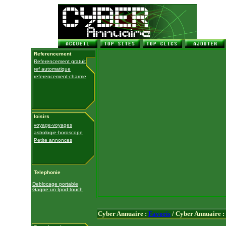
Referencement
Referencement gratuit
ref automatique
referencement-charme
loisirs
voyage-voyages
astrologie-horoscope
Petite annonces
Telephonie
Deblocage portable
Gagne un Ipod touch
Cyber Annuaire :
Favoris
/ Cyber Annuaire :