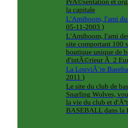
PrÃ©sentation et orga
la capitale
L'Amiboom, l'ami d
05-11-2003
)
L'Amiboom, l'ami de
site comportant 100 
boutique unique de 
d'intÃ©rieur Ã 2 Eur
La LouviÃ¨re Baseba
2011
)
Le site du club de bas
Snarling Wolves, vou
la vie du club et d'Ã
BASEBALL dans la R