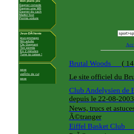
Bon plans jeu
Gagner console
Gagner une WII
Gagner du cach
Maillot foot
Permis voiture
Jeux-DÃ©tente
jeux-gromago
film adulte
Acc
Clic Gagnant
Ton permis
En 2 minutes
Tune ta caisse !
Brutal Woods
(
14
sexe
vidÃ©o de cul
Le site officiel du Br
sexe
Club Andelysien de B
depuis le 22-08-200
News, trucs et astuce
Ã©tranger
Eiffel Basket Club