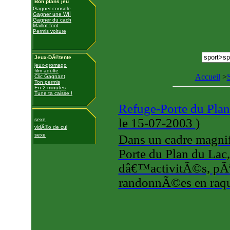
Bon plans jeu
Gagner console
Gagner une WII
Gagner du cach
Maillot foot
Permis voiture
Jeux-DÃ©tente
jeux-gromago
film adulte
Accueil
>
Clic Gagnant
Ton permis
En 2 minutes
Tune ta caisse !
Refuge-Porte du Pla
le 15-07-2003
)
sexe
vidÃ©o de cul
sexe
Dans un cadre magnif
Porte du Plan du Lac
dâ€™activitÃ©s, pÃª
randonnÃ©es en raque