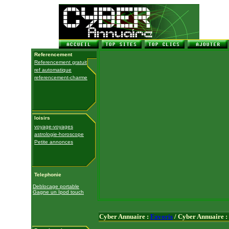
Referencement
Referencement gratuit
ref automatique
referencement-charme
loisirs
voyage-voyages
astrologie-horoscope
Petite annonces
Telephonie
Deblocage portable
Gagne un Ipod touch
Cyber Annuaire :
Favoris
/ Cyber Annuaire :