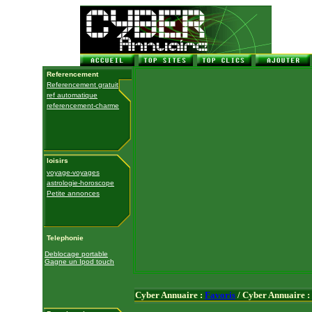
Referencement
Referencement gratuit
ref automatique
referencement-charme
loisirs
voyage-voyages
astrologie-horoscope
Petite annonces
Telephonie
Deblocage portable
Gagne un Ipod touch
Cyber Annuaire :
Favoris
/ Cyber Annuaire :