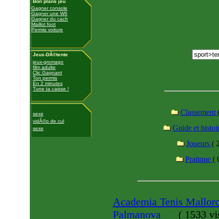
Bon plans jeu
Gagner console
Gagner une WII
Gagner du cach
Maillot foot
Permis voiture
Jeux-DÃ©tente
jeux-gromago
film adulte
Clic Gagnant
Ton permis
En 2 minutes
Tune ta caisse !
Classement
sexe
vidÃ©o de cul
Guide et histoi
sexe
Joueurs
( 
Pratique
( 
Academia Tenis Mallorca
Palmanova
(
1533 vi