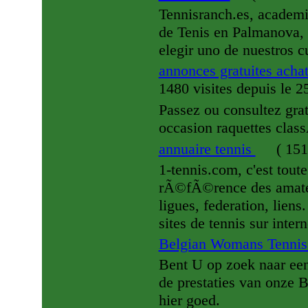
Tennisranch.es, academia
de Tenis en Palmanova, 
elegir uno de nuestros c
annonces gratuites acha
1480 visites
depuis le 
Passez ou consultez grat
occasion raquettes cla
annuaire tennis
(
151
1-tennis.com, c'est toute
rÃ©fÃ©rence des amateurs
ligues, federation, lie
sites de tennis sur intern
Belgian Womans Tenni
Bent U op zoek naar een
de prestaties van onze 
hier goed.