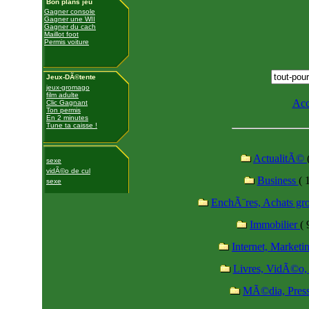
Bon plans jeu
Gagner console
Gagner une WII
Gagner du cach
Maillot foot
Permis voiture
Jeux-DÃ©tente
jeux-gromago
film adulte
Acc
Clic Gagnant
Ton permis
En 2 minutes
Tune ta caisse !
ActualitÃ©
sexe
vidÃ©o de cul
Business
( 
sexe
EnchÃ¨res, Achats g
Immobilier
( 
Internet, Marketi
Livres, VidÃ©o
MÃ©dia, Pres