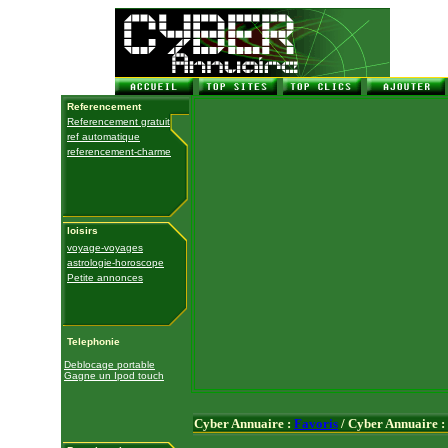
Referencement
Referencement gratuit
ref automatique
referencement-charme
loisirs
voyage-voyages
astrologie-horoscope
Petite annonces
Telephonie
Deblocage portable
Gagne un Ipod touch
Cyber Annuaire :
Favoris
/ Cyber Annuaire :