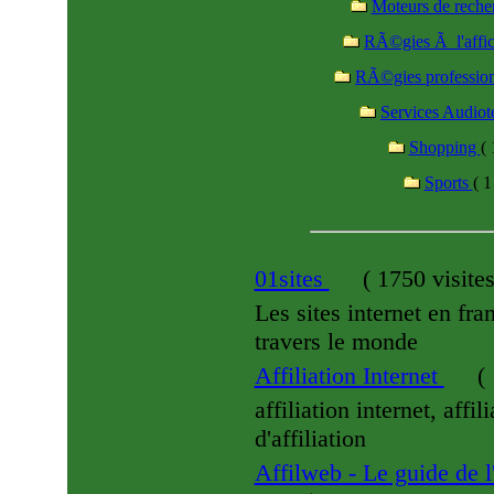
Moteurs de rech
RÃ©gies Ã l'affi
RÃ©gies professio
Services Audiot
Shopping
( 
Sports
( 1
01sites
(
1750 visite
Les sites internet en fr
travers le monde
Affiliation Internet
(
affiliation internet, affi
d'affiliation
Affilweb - Le guide de l'