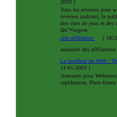
2009
)
Tous les revenus pour web
revenus audiotel, la pub
des sites de jeux et de
lâ€™argent
allo-affiliation
(
1812
annuaire des affiliations
Le meilleur du Web / T
11-01-2003
)
Annuaire pour Webmaster
rapidement, Plate-forme 