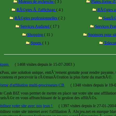
Moteurs de recherche
( 3 )
Plates-forme d'
RÃ©gies Ã l'affichage
( 4 )
RÃ©gies a
RÃ©gies professionnelles
( 2 )
SantÃ
Services Audiotel
( 17 )
Services Pra
Shopping
( 11 )
Sponsors pour si
Sports
( 1 )
Telec
kpass
(
1468 visites
depuis le 15-07-2003
)
Pass, une solution unique, entiÃ¨rement gratuite pour rendre payante, t
 contenu et percevoir la rÃ©munÃ©ration la plus forte du marchÃ©.
forme d'affiliation multi-processeurs CB
(
1348 visites
depuis le 19
te Cash BIZ vous permet de mettre en place sur votre site une affiliation
risÃ©e en vous affranchissant de la gestion des affiliÃ©s.
bilisez votre site avec nos jeux !
(
1397 visites
depuis le 27-01-200
bilisez votre site internet avec l'affiliation Ã Abcjeu.net en marque b