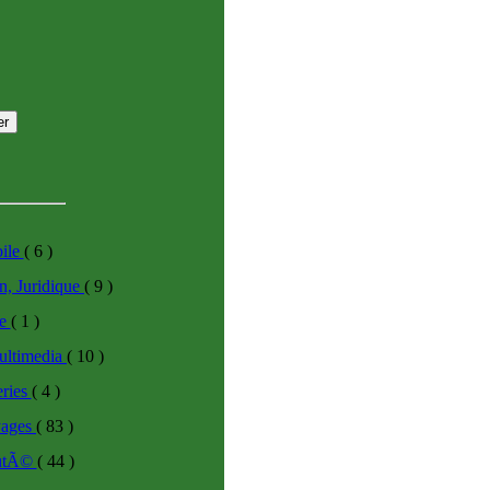
ile
( 6 )
n, Juridique
( 9 )
ce
( 1 )
ultimedia
( 10 )
eries
( 4 )
yages
( 83 )
utÃ©
( 44 )