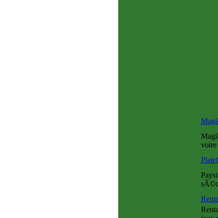
Magi
Magik
votre
Plate
Paysi
sÃ©cu
Renta
Renta