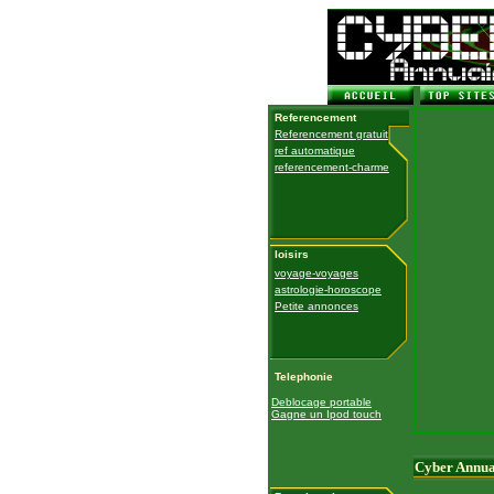
Referencement
Referencement gratuit
ref automatique
referencement-charme
loisirs
voyage-voyages
astrologie-horoscope
Petite annonces
Telephonie
Deblocage portable
Gagne un Ipod touch
Cyber Annua