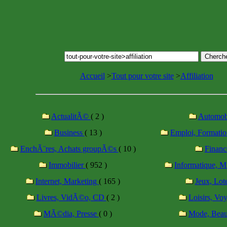
Accueil
>
Tout pour votre site
>
Affiliation
ActualitÃ©
( 2 )
Automob
Business
( 13 )
Emploi, Formatio
EnchÃ¨res, Achats groupÃ©s
( 10 )
Finan
Immobilier
( 952 )
Informatique, M
Internet, Marketing
( 165 )
Jeux, Lot
Livres, VidÃ©o, CD
( 2 )
Loisirs, Vo
MÃ©dia, Presse
( 0 )
Mode, Bea