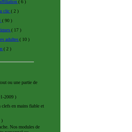
affiliation
( 6 )
u clic
( 2 )
©
( 90 )
tiques
( 17 )
tes adultes
( 10 )
om
( 2 )
out ou une partie de
-01-2009
)
 clefs en mains fiable et
4
)
lanche. Nos modules de