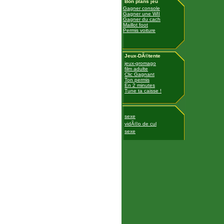
Bon plans jeu
Gagner console
Gagner une WII
Gagner du cach
Maillot foot
Permis voiture
Jeux-DÃ©tente
jeux-gromago
film adulte
Clic Gagnant
Ton permis
En 2 minutes
Tune ta caisse !
sexe
vidÃ©o de cul
sexe