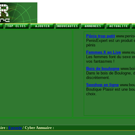
ire :
Favoris
/ Cyber Annuaire :