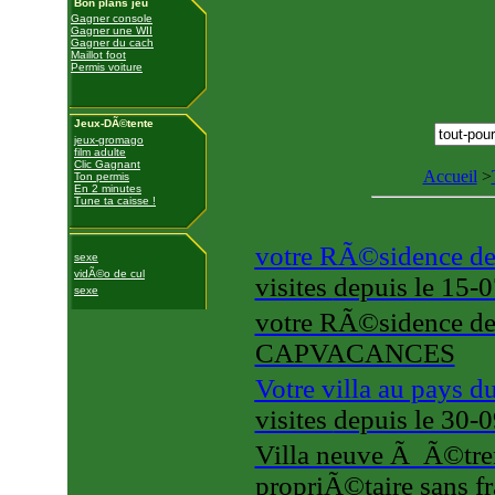
Bon plans jeu
Gagner console
Gagner une WII
Gagner du cach
Maillot foot
Permis voiture
Jeux-DÃ©tente
jeux-gromago
film adulte
Clic Gagnant
Accueil
>
Ton permis
En 2 minutes
Tune ta caisse !
votre RÃ©sidence d
sexe
vidÃ©o de cul
visites
depuis le 15-
sexe
votre RÃ©sidence d
CAPVACANCES
Votre villa au pays du
visites
depuis le 30-
Villa neuve Ã Ã©tre
propriÃ©taire sans fr