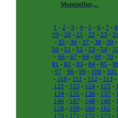
Montpellier,...
1
-
2
-
3
-
4
-
5
-
6
-
7
-
8
19
-
20
-
21
-
22
-
23
-
2
-
35
-
36
-
37
-
38
-
39
50
-
51
-
52
-
53
-
54
-
5
-
66
-
67
-
68
-
69
-
70
81
-
82
-
83
-
84
-
85
-
8
-
97
-
98
-
99
-
100
-
101
-
110
-
111
-
112
-
113
-
122
-
123
-
124
-
125
-
134
-
135
-
136
-
137
-
146
-
147
-
148
-
149
-
158
-
159
-
160
-
161
-
170
-
171
-
172
-
173
-