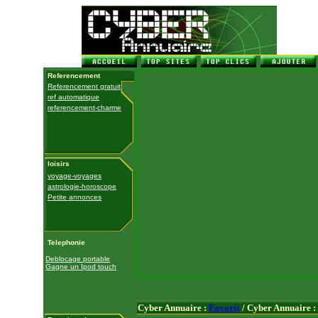
Referencement
Referencement gratuit
ref automatique
referencement-charme
loisirs
voyage-voyages
astrologie-horoscope
Petite annonces
Telephonie
Deblocage portable
Gagne un Ipod touch
Cyber Annuaire :
Favoris
/ Cyber Annuaire :