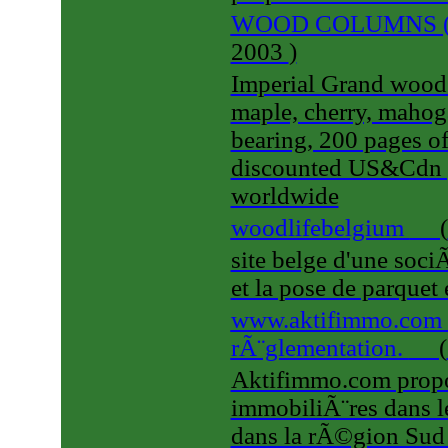
WOOD COLUMNS (
2003
)
Imperial Grand wood 
maple, cherry, mahoga
bearing, 200 pages of
discounted US&Cdn p
worldwide
woodlifebelgium
(
site belge d'une soc
et la pose de parquet 
www.aktifimmo.com - 
rÃ¨glementation.
(
Aktifimmo.com prop
immobiliÃ¨res dans le
dans la rÃ©gion Sud d