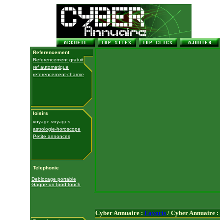
Referencement
Referencement gratuit
ref automatique
referencement-charme
loisirs
voyage-voyages
astrologie-horoscope
Petite annonces
Telephonie
Deblocage portable
Gagne un Ipod touch
Cyber Annuaire :
Favoris
/ Cyber Annuaire :