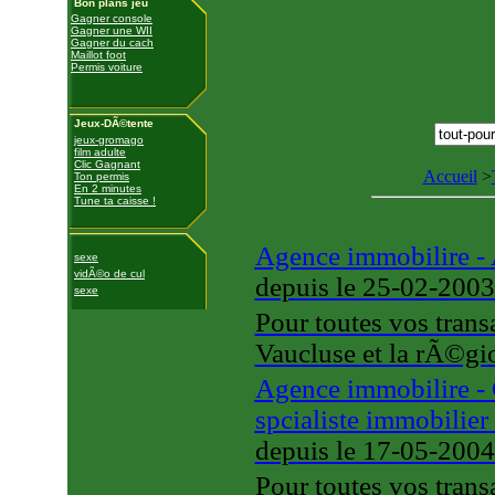
Bon plans jeu
Gagner console
Gagner une WII
Gagner du cach
Maillot foot
Permis voiture
Jeux-DÃ©tente
jeux-gromago
film adulte
Clic Gagnant
Accueil
>
Ton permis
En 2 minutes
Tune ta caisse !
Agence immobilire -
sexe
vidÃ©o de cul
depuis le 25-02-200
sexe
Pour toutes vos trans
Vaucluse et la rÃ©g
Agence immobilire -
spcialiste immobilier
depuis le 17-05-200
Pour toutes vos trans