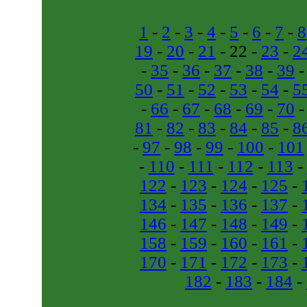
1
-
2
-
3
-
4
-
5
-
6
-
7
-
8
19
-
20
-
21
- 22 -
23
-
2
-
35
-
36
-
37
-
38
-
39
50
-
51
-
52
-
53
-
54
-
5
-
66
-
67
-
68
-
69
-
70
81
-
82
-
83
-
84
-
85
-
8
-
97
-
98
-
99
-
100
-
101
-
110
-
111
-
112
-
113
-
122
-
123
-
124
-
125
-
134
-
135
-
136
-
137
-
146
-
147
-
148
-
149
-
158
-
159
-
160
-
161
-
170
-
171
-
172
-
173
-
182
-
183
-
184
-