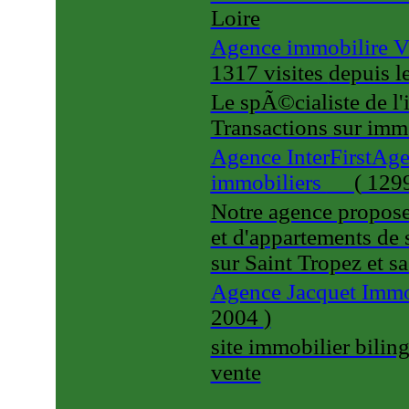
Loire
Agence immobilire V
1317 visites
depuis 
Le spÃ©cialiste de l'
Transactions sur imm
Agence InterFirstAgen
immobiliers
(
1299
Notre agence propose 
et d'appartements de 
sur Saint Tropez et s
Agence Jacquet Immo
2004
)
site immobilier bilin
vente