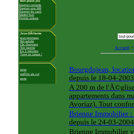
Bon plans jeu
Gagner console
Gagner une WII
Gagner du cach
Maillot foot
Permis voiture
Jeux-DÃ©tente
jeux-gromago
film adulte
Clic Gagnant
Accueil
>
Ton permis
En 2 minutes
Tune ta caisse !
Bourgdujean, locati
sexe
vidÃ©o de cul
depuis le 18-04-200
sexe
A 200 m de l'Ã©glise 
appartements dans ma
Avoriaz). Tout confor
Brienne Immobilier :
depuis le 24-03-200
Brienne Immobilier vo