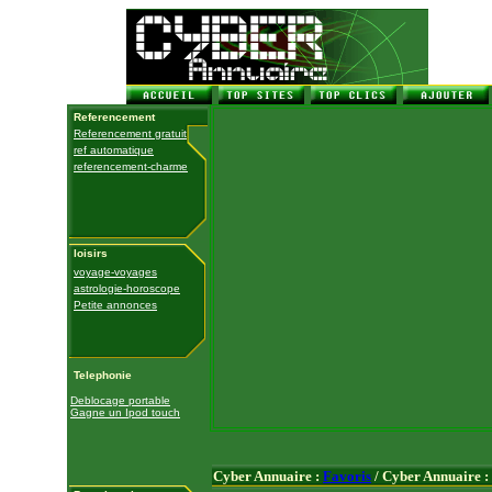
Referencement
Referencement gratuit
ref automatique
referencement-charme
loisirs
voyage-voyages
astrologie-horoscope
Petite annonces
Telephonie
Deblocage portable
Gagne un Ipod touch
Cyber Annuaire :
Favoris
/ Cyber Annuaire :