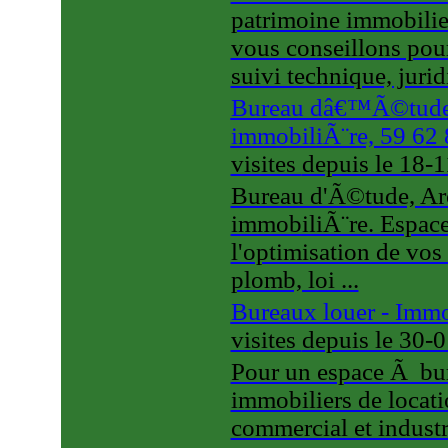
patrimoine immobilier
vous conseillons pour 
suivi technique, jurid
Bureau dâ€™Ã©tude, a
immobiliÃ¨re, 59 62 
visites
depuis le 18-
Bureau d'Ã©tude, Arc
immobiliÃ¨re. Espace
l'optimisation de vos 
plomb, loi ...
Bureaux louer - Immo
visites
depuis le 30-
Pour un espace Ã bur
immobiliers de locatio
commercial et indus