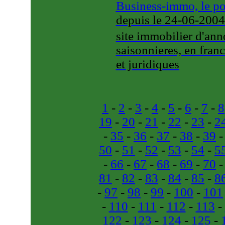
Business-immo, le por
depuis le 24-06-200
site immobilier d'ann
saisonnieres, en fran
et juridiques
1
-
2
-
3
-
4
-
5
-
6
-
7
-
8
19
-
20
-
21
-
22
-
23
-
2
-
35
-
36
-
37
-
38
-
39
50
-
51
-
52
-
53
-
54
-
5
-
66
-
67
-
68
-
69
-
70
81
-
82
-
83
-
84
-
85
-
8
-
97
-
98
-
99
-
100
-
101
-
110
-
111
-
112
-
113
-
122
-
123
-
124
-
125
-