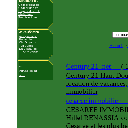
Bon plans jeu
Gagner console
Gagner une WII
Gagner du cach
Maillot foot
Permis voiture
Jeux-DÃ©tente
jeux-gromago
film adulte
Clic Gagnant
Accueil
>
Ton permis
En 2 minutes
Tune ta caisse !
Century 21 .net
(
1
sexe
vidÃ©o de cul
Century 21 Haut Dou
sexe
location de vacances,
immobilier
cesaree immobilier
CESAREE IMMOBILIE
Hillel RENASSIA vous
Cesaree et les plus b