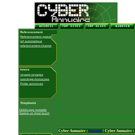
Referencement
Referencement gratuit
ref automatique
referencement-charme
loisirs
voyage-voyages
astrologie-horoscope
Petite annonces
Telephonie
Deblocage portable
Gagne un Ipod touch
Cyber Annuaire :
Favoris
/ Cyber Annuaire :