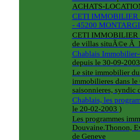
ACHATS-LOCATIO
CETI IMMOBILIER V
- 45200 MONTARG
CETI IMMOBILIER vous
de villas situÃ©e
Chablais Immobilier-
depuis le 30-09-200
Le site immobilier du
immobilieres dans le 
saisonnieres, syndic 
Chablais, les progr
le 20-02-2003
)
Les programmes immob
Douvaine.Thonon, Ev
de Geneve