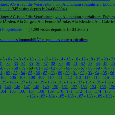
lurex AG ist auf die Verarbeitung von Aluminium spezialisiert. Endpro
te
(
1345 visites
depuis le 24-06-2004
)
lurex AG ist auf die Verarbeitung von Aluminium spezialisiert. Endpro
erlÃ¤den, Alu-Zargen, Alu-FensterbÃ¤nke, Alu-Blenden, Alu-Galeriebl
t Proprietaires
(
1299 visites
depuis le 10-03-2003
)
es annonces immmobiliÃ¨res gratuites entre particuliers
-
5
-
6
-
7
-
8
-
9
-
10
-
11
-
12
-
13
-
14
-
15
-
16
-
17
-
18
-
19
-
20
-
2
31
-
32
-
33
-
34
-
35
-
36
-
37
-
38
-
39
-
40
-
41
-
42
-
43
-
44
-
45
-
46
56
-
57
-
58
-
59
- 60 -
61
-
62
-
63
-
64
-
65
-
66
-
67
-
68
-
69
-
70
-
71
81
-
82
-
83
-
84
-
85
-
86
-
87
-
88
-
89
-
90
-
91
-
92
-
93
-
94
-
95
-
96
-
105
-
106
-
107
-
108
-
109
-
110
-
111
-
112
-
113
-
114
-
115
-
116
-
1
125
-
126
-
127
-
128
-
129
-
130
-
131
-
132
-
133
-
134
-
135
-
136
-
4
-
145
-
146
-
147
-
148
-
149
-
150
-
151
-
152
-
153
-
154
-
155
-
15
164
-
165
-
166
-
167
-
168
-
169
-
170
-
171
-
172
-
173
-
174
-
175
-
-
182
-
183
-
184
-
185
-
186
-
187
-
188
-
189
-
190
-