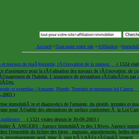
Accueil
>
Tout pour votre site
>
Affiliation
>
Immobili
 et travaux de maÃ§onnerie, rÃ©novation de la maison
(
1324 visi
ce d'assistance pour la rÃ©alisation des travaux de rÃ©novation, de con
©nagement de l'habitat. L'assurance de prestations rÃ©alisÃ©es par d
fiÃ©es.
ostic et expertise / Amiante, Plomb, Termites et mesurage loi Carrez
4-2003
)
tise immobiliÃ¨re et diagnostics de l'amiante, du plomb, termites et ins
age pour Ã©tablir des attestations de surface conformes Ã la Loi Carre
r.guillemot
(
1321 visites
depuis le 30-09-2003
)
bilier Ã ANGERS : Agence ImmobiliÃ¨re des 3 Rives, Agence immo
ltez l'ensemble du fichier des biens , maisons, appartements, belles dem
s, investissements neuf, mise Ã jour trÃ¨s trÃ©s rÃ©guliÃ¨rement