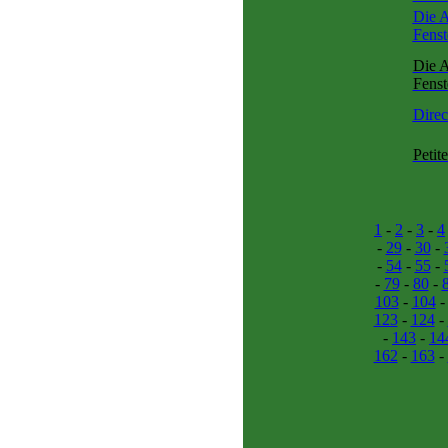
Die A
Fens
Die A
Fenst
Direc
Petit
1
-
2
-
3
-
4
-
29
-
30
-
-
54
-
55
-
-
79
-
80
-
103
-
104
123
-
124
-
-
143
-
14
162
-
163
-