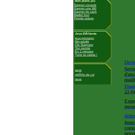
Bon plans jeu
Gagner console
Gagner une WII
Gagner du cach
Maillot foot
Permis voiture
Jeux-DÃ©tente
jeux-gromago
film adulte
Clic Gagnant
Ton permis
En 2 minutes
Tune ta caisse !
Devis
Servi
sexe
d'amÃ
vidÃ©o de cul
quali
sexe
Diagn
22-0
Exper
mesur
didie
Immo
consu
neuve