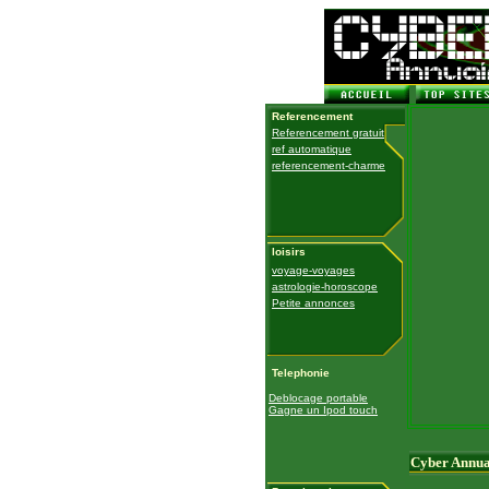
Referencement
Referencement gratuit
ref automatique
referencement-charme
loisirs
voyage-voyages
astrologie-horoscope
Petite annonces
Telephonie
Deblocage portable
Gagne un Ipod touch
Cyber Annua