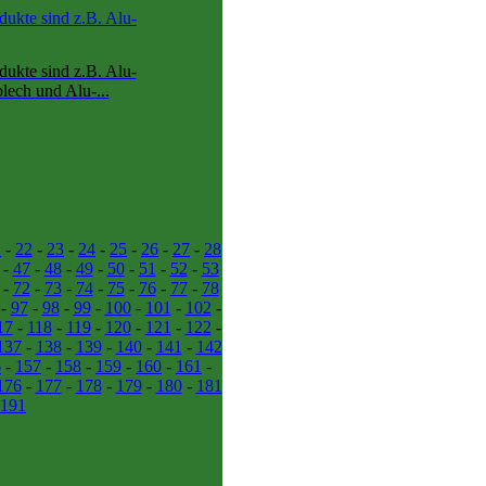
dukte sind z.B. Alu-
dukte sind z.B. Alu-
ech und Alu-...
1
-
22
-
23
-
24
-
25
-
26
-
27
-
28
-
47
-
48
-
49
-
50
-
51
-
52
-
53
-
72
-
73
-
74
-
75
-
76
-
77
-
78
-
97
-
98
-
99
-
100
-
101
-
102
-
17
-
118
-
119
-
120
-
121
-
122
-
137
-
138
-
139
-
140
-
141
-
142
6
-
157
-
158
-
159
-
160
-
161
-
176
-
177
-
178
-
179
-
180
-
181
191