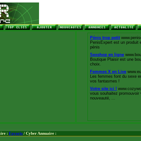
ire :
Favoris
/ Cyber Annuaire :