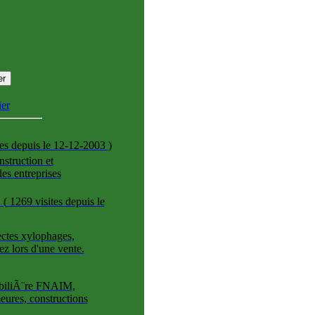
er
tes
depuis le 12-12-2003
)
struction et
es entreprises
(
1269 visites
depuis le
ectes xylophages,
z lors d'une vente.
biliÃ¨re FNAIM,
eures, constructions